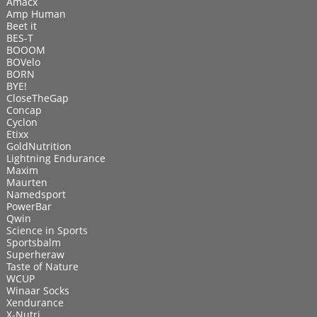
Amacx
Amp Human
Beet it
BES-T
BOOOM
BOVelo
BORN
BYE!
CloseTheGap
Concap
Cyclon
Etixx
GoldNutrition
Lightning Endurance
Maxim
Maurten
Namedsport
PowerBar
Qwin
Science in Sports
Sportsbalm
Superheraw
Taste of Nature
WCUP
Winaar Socks
Xendurance
X-Nutri