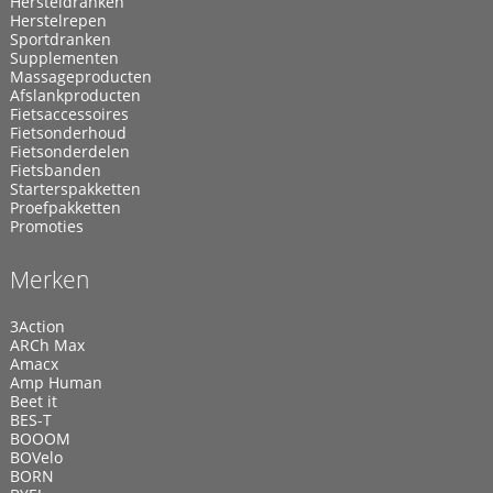
Hersteldranken
Herstelrepen
Sportdranken
Supplementen
Massageproducten
Afslankproducten
Fietsaccessoires
Fietsonderhoud
Fietsonderdelen
Fietsbanden
Starterspakketten
Proefpakketten
Promoties
Merken
3Action
ARCh Max
Amacx
Amp Human
Beet it
BES-T
BOOOM
BOVelo
BORN