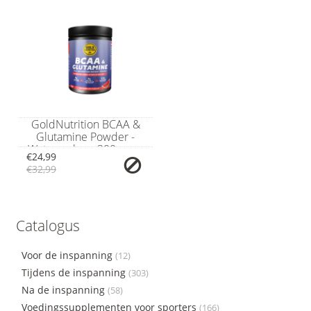
GoldNutrition BCAA &
Glutamine Powder -
Watermelon - 300 gram
€24,99
€32,99
Catalogus
Voor de inspanning
(12)
Tijdens de inspanning
(303)
Na de inspanning
(58)
Voedingssupplementen voor sporters
(166)