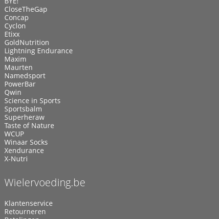
BYE!
CloseTheGap
Concap
Cyclon
Etixx
GoldNutrition
Lightning Endurance
Maxim
Maurten
Namedsport
PowerBar
Qwin
Science in Sports
Sportsbalm
Superheraw
Taste of Nature
WCUP
Winaar Socks
Xendurance
X-Nutri
Wielervoeding.be
Klantenservice
Retourneren