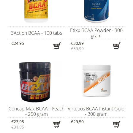
Etixx BCAA Powder - 300
3Action BCAA - 100 tabs
gram
€24,95
€30,99
€39,99
Concap Max BCAA - Peach
Virtuoos BCAA Instant Gold
- 250 gram
- 300 gram
€23,95
€29,50
€31,95