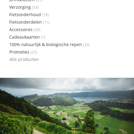
Verzorging
(33)
Fietsonderhoud
(18)
Fietsonderdelen
(11)
Accessoires
(69)
Cadeaukaarten
(1)
100% natuurlijk & biologische repen
(33)
Promoties
(27)
Alle producten