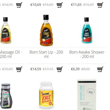
6
€14,95
€10,69
€15,09
€11,65
€15,09
Massage Oil -
Born Start Up - 200
Born Awake Shower
200 ml
ml
- 200 ml
5
€15,09
€14,59
€17,15
€6,39
€8,05