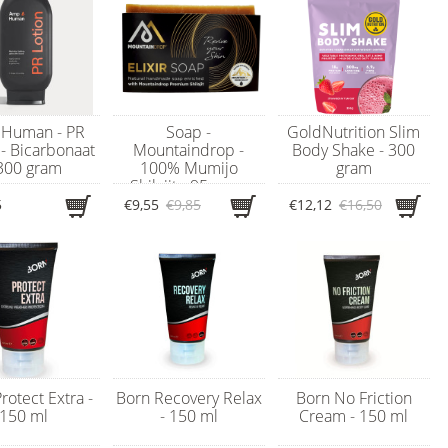
Human - PR
Soap -
GoldNutrition Slim
 - Bicarbonaat
Mountaindrop -
Body Shake - 300
 300 gram
100% Mumijo
gram
Shilajit - 95 gram
5
€9,55
€9,85
€12,12
€16,50
rotect Extra -
Born Recovery Relax
Born No Friction
150 ml
- 150 ml
Cream - 150 ml