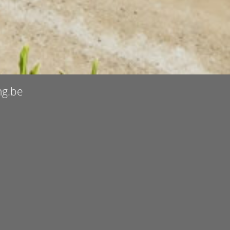
ng.be