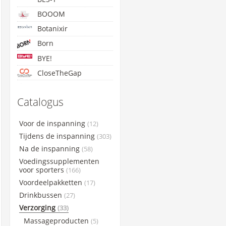
BOOOM
Botanixir
Born
BYE!
CloseTheGap
Concap
Catalogus
Cyclon
Etixx
Voor de inspanning
(12)
GoldNutrition
Tijdens de inspanning
(303)
Lightning Endurance
Na de inspanning
(58)
Voedingssupplementen
Maxim
voor sporters
(166)
Maurten
Voordeelpakketten
(17)
NamedSport
Drinkbussen
(27)
PowerBar
Verzorging
(33)
Qwin
Massageproducten
(5)