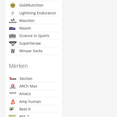
GoldNutrition
Lightning Endurance
Maurten
Maxim
Science in Sports
Superheraw
Winaar Socks
Merken
3Action
ARCh Max
Amacx
Amp human
Beet It
BES-T