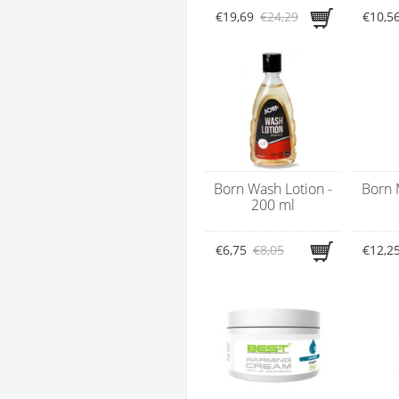
€19,69
€24,29
€10,5
Born Wash Lotion -
Born 
200 ml
€6,75
€8,05
€12,2