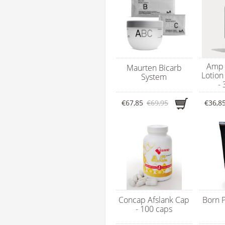
Amp 
Maurten Bicarb
Lotion
System
-
€67,85
€69,95
€36,8
Concap Afslank Cap
Born P
- 100 caps