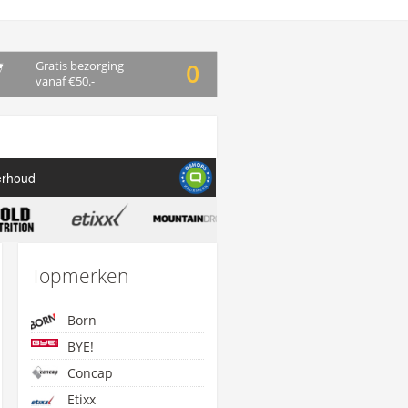
Gratis bezorging
0
vanaf €50.-
erhoud
Topmerken
Born
BYE!
Concap
Etixx