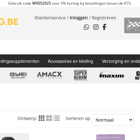
Gebruik code
WV052025
voor 5% korting bij bestellingen boven de €75.
Klantenservice
/
Inloggen
/
Registreren
dingssupplementen
Accessoires en kleding
Verzorging en ond
Ontwerp:
Sorteren op