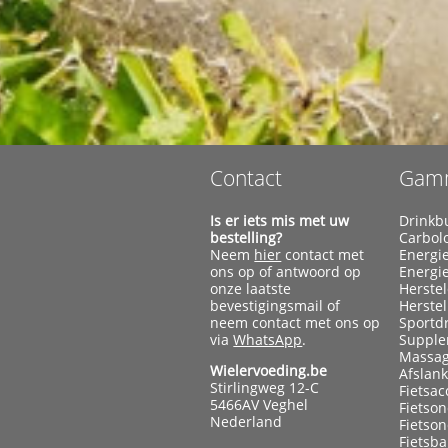
Contact
Gam
Is er iets mis met uw
Drinkb
bestelling?
Carbol
Neem
hier
contact met
Energi
ons op of antwoord op
Energi
onze laatste
Herste
bevestigingsmail of
Herste
neem contact met ons op
Sportd
via
WhatsApp
.
Supple
Massag
Wielervoeding.be
Afslan
Stirlingweg 12-C
Fietsac
5466AV Veghel
Fietso
Nederland
Fietso
Fietsb