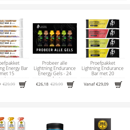
oefpakket
Probeer alle
Proefpakket
ing Energy Bar
Lightning Endurance
Lightning Endurance
met 15
Energy Gels - 24
Bar met 20
rgierepen
producten
energierepen
9
€29,99
€26,18
€29,99
Vanaf
€29,09