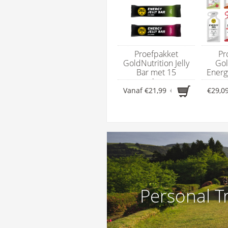
Proefpakket
Pr
GoldNutrition Jelly
Gol
Bar met 15
Energ
energierepen
en
Vanaf
€21,99
€25,21
€29,0
Personal T