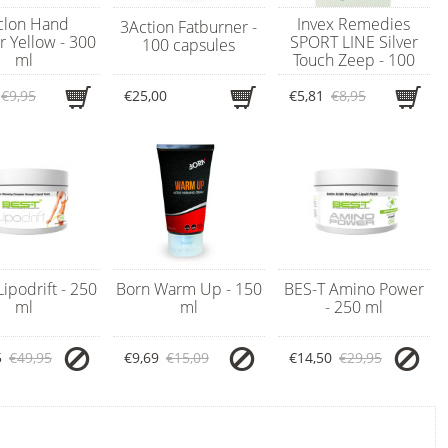
clon Hand
Invex Remedies
3Action Fatburner -
r Yellow - 300
SPORT LINE Silver
100 capsules
ml
Touch Zeep - 100
gram
€9,95
€25,00
€5,81
€8,95
ipodrift - 250
Born Warm Up - 150
BES-T Amino Power
ml
ml
- 250 ml
5
€49,95
€9,69
€15,09
€14,50
€29,95