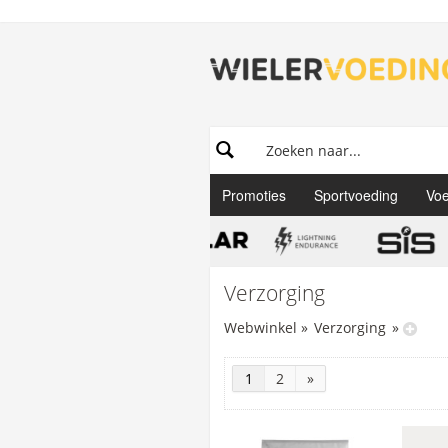
Promoties
Sportvoeding
Voe
Verzorging
Webwinkel
»
Verzorging
»
1
2
»