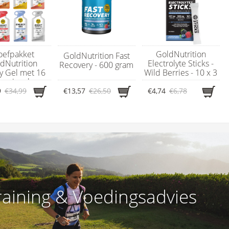
oefpakket
GoldNutrition
GoldNutrition Fast
dNutrition
Electrolyte Sticks -
Recovery - 600 gram
y Gel met 16
Wild Berries - 10 x 3
ergiegels
gram
9
€34,99
€13,57
€26,50
€4,74
€6,78
raining & Voedingsadvies