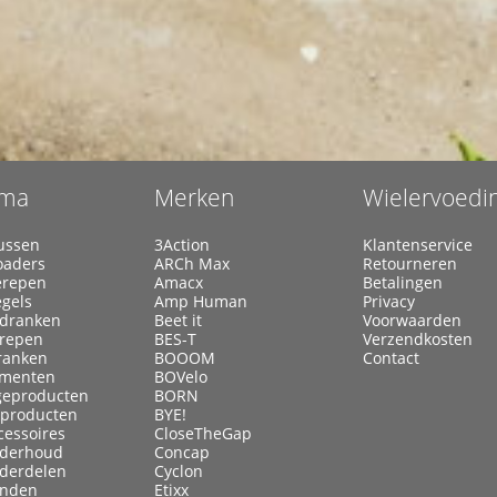
ma
Merken
Wielervoedi
ussen
3Action
Klantenservice
oaders
ARCh Max
Retourneren
erepen
Amacx
Betalingen
egels
Amp Human
Privacy
ldranken
Beet it
Voorwaarden
lrepen
BES-T
Verzendkosten
ranken
BOOOM
Contact
menten
BOVelo
eproducten
BORN
kproducten
BYE!
cessoires
CloseTheGap
nderhoud
Concap
nderdelen
Cyclon
anden
Etixx