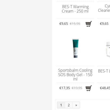
Cy
BES-T Warming
Cleane
Cream - 250 ml
€9,65
€15,95
€9,65
Sportsbalm Cooling
BES-T L
SOS Body Gel - 150
ml
€17,35
€19,95
€48,4
1
2
»