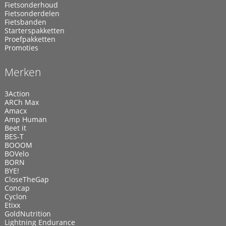
Fietsonderhoud
Fietsonderdelen
Fietsbanden
Starterspakketten
Proefpakketten
Promoties
Merken
3Action
ARCh Max
Amacx
Amp Human
Beet it
BES-T
BOOOM
BOVelo
BORN
BYE!
CloseTheGap
Concap
Cyclon
Etixx
GoldNutrition
Lightning Endurance