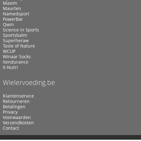
Maxim
Maurten
Namedsport
PowerBar
Qwin
Science in Sports
Sportsbalm
Superheraw
Taste of Nature
WCUP
Winaar Socks
Xendurance
X-Nutri
Wielervoeding.be
Klantenservice
Retourneren
Betalingen
Privacy
Voorwaarden
Verzendkosten
Contact