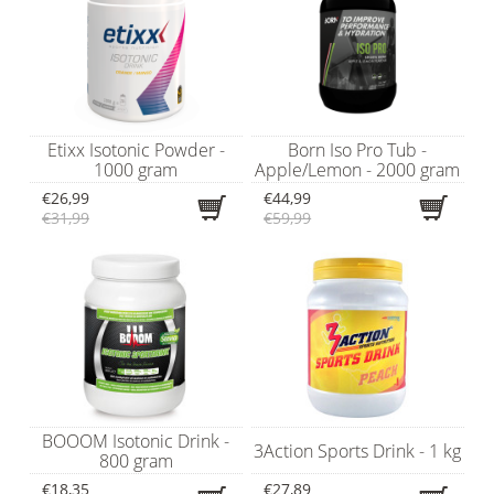
Etixx Isotonic Powder -
Born Iso Pro Tub -
1000 gram
Apple/Lemon - 2000 gram
€26,99
€44,99
€31,99
€59,99
BOOOM Isotonic Drink -
3Action Sports Drink - 1 kg
800 gram
€18,35
€27,89