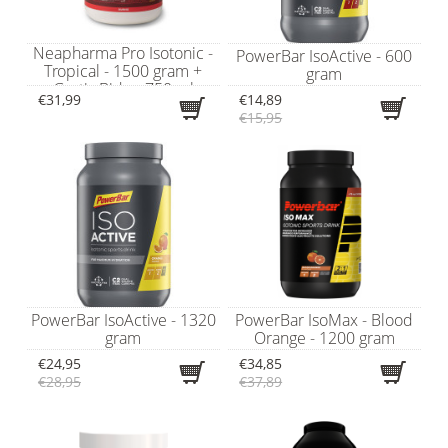
Neapharma Pro Isotonic -
PowerBar IsoActive - 600
Tropical - 1500 gram +
gram
Gratis Bidon 750 ml
€31,99
€14,89
€15,95
PowerBar IsoActive - 1320
PowerBar IsoMax - Blood
gram
Orange - 1200 gram
€24,95
€34,85
€28,95
€37,89