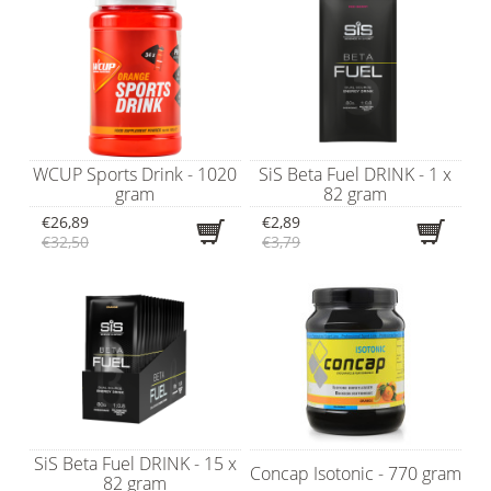
WCUP Sports Drink - 1020
SiS Beta Fuel DRINK - 1 x
gram
82 gram
€26,89
€2,89
€32,50
€3,79
SiS Beta Fuel DRINK - 15 x
Concap Isotonic - 770 gram
82 gram