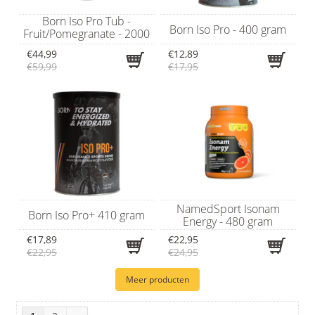
Born Iso Pro Tub -
Born Iso Pro - 400 gram
Fruit/Pomegranate - 2000
gram
€44,99
€12,89
€59,99
€17,95
NamedSport Isonam
Born Iso Pro+ 410 gram
Energy - 480 gram
€17,89
€22,95
€22,95
€24,95
Meer producten