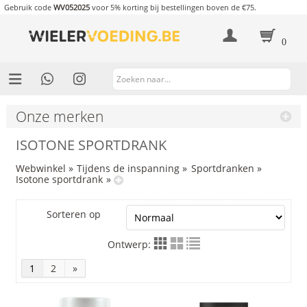
Gebruik code
WV052025
voor 5% korting bij bestellingen boven de €75.
0
Onze merken
ISOTONE SPORTDRANK
Webwinkel
»
Tijdens de inspanning
»
Sportdranken
»
Isotone sportdrank
»
Sorteren op
Ontwerp:
1
2
»