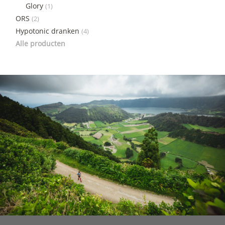
Glory
(1)
ORS
(2)
Hypotonic dranken
(4)
Alle producten