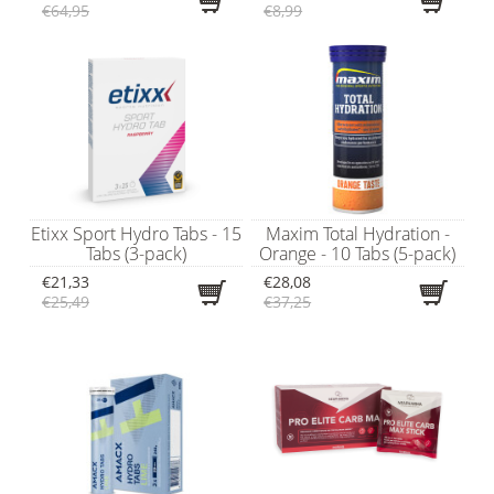
€64,95
€8,99
Etixx Sport Hydro Tabs - 15
Maxim Total Hydration -
Tabs (3-pack)
Orange - 10 Tabs (5-pack)
€21,33
€28,08
€25,49
€37,25