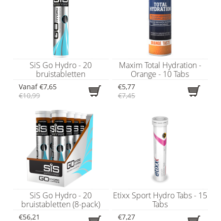
SiS Go Hydro - 20
Maxim Total Hydration -
bruistabletten
Orange - 10 Tabs
Vanaf
€7,65
€5,77
€10,99
€7,45
SiS Go Hydro - 20
Etixx Sport Hydro Tabs - 15
bruistabletten (8-pack)
Tabs
€56,21
€7,27