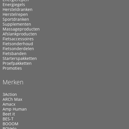
Energiegels
Hersteldranken
Herstelrepen
Sportdranken
Supplementen
Massageproducten
Afslankproducten
Fietsaccessoires
Fietsonderhoud
Fietsonderdelen
Fietsbanden
Starterspakketten
Proefpakketten
Promoties
Merken
3Action
ARCh Max
Amacx
Amp Human
Beet it
BES-T
BOOOM
BOVelo