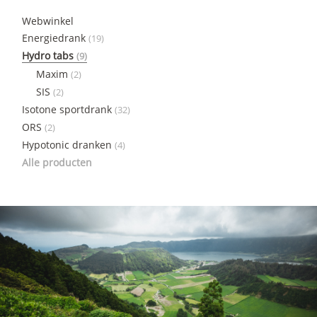
Webwinkel
Energiedrank
(19)
Hydro tabs
(9)
Maxim
(2)
SIS
(2)
Isotone sportdrank
(32)
ORS
(2)
Hypotonic dranken
(4)
Alle producten