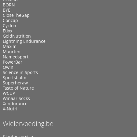
BORN
BYE!
CloseTheGap
Concap
Cyclon
Etixx
GoldNutrition
Lightning Endurance
Maxim
Maurten
Namedsport
PowerBar
Qwin
Science in Sports
Sportsbalm
Superheraw
Taste of Nature
WCUP
Winaar Socks
Xendurance
X-Nutri
Wielervoeding.be
Klantenservice