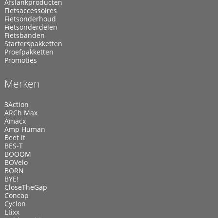
Afslankproducten
Fietsaccessoires
Fietsonderhoud
Fietsonderdelen
Fietsbanden
Starterspakketten
Proefpakketten
Promoties
Merken
3Action
ARCh Max
Amacx
Amp Human
Beet it
BES-T
BOOOM
BOVelo
BORN
BYE!
CloseTheGap
Concap
Cyclon
Etixx