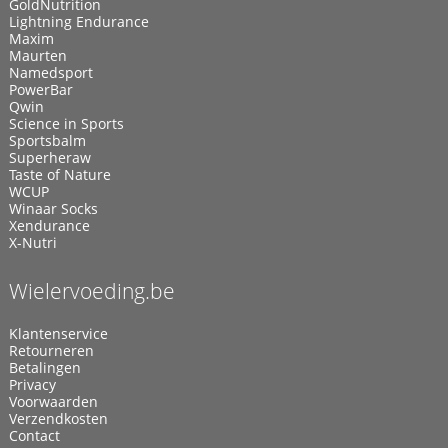
GoldNutrition
Lightning Endurance
Maxim
Maurten
Namedsport
PowerBar
Qwin
Science in Sports
Sportsbalm
Superheraw
Taste of Nature
WCUP
Winaar Socks
Xendurance
X-Nutri
Wielervoeding.be
Klantenservice
Retourneren
Betalingen
Privacy
Voorwaarden
Verzendkosten
Contact