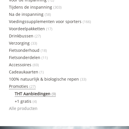
(12)
Tijdens de inspanning
(303)
Na de inspanning
(58)
Voedingssupplementen voor sporters
(166)
Voordeelpakketten
(17)
Drinkbussen
(27)
Verzorging
(33)
Fietsonderhoud
(18)
Fietsonderdelen
(11)
Accessoires
(69)
Cadeaukaarten
(1)
100% natuurlijk & biologische repen
(33)
Promoties
(27)
THT Aanbiedingen
(9)
+1 gratis
(4)
Alle producten