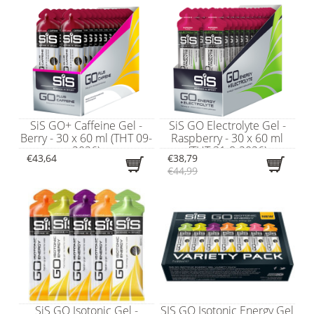
SiS GO+ Caffeine Gel -
SiS GO Electrolyte Gel -
Berry - 30 x 60 ml (THT 09-
Raspberry - 30 x 60 ml
2026)
(THT 31-8-2026)
€43,64
€38,79
€44,99
SiS GO Isotonic Gel -
SIS GO Isotonic Energy Gel