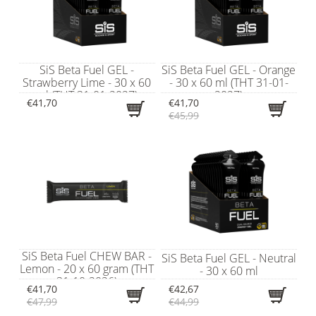
SiS Beta Fuel GEL -
SiS Beta Fuel GEL - Orange
Strawberry Lime - 30 x 60
- 30 x 60 ml (THT 31-01-
ml (THT 31-01-2027)
2027)
€41,70
€41,70
€45,99
SiS Beta Fuel CHEW BAR -
SiS Beta Fuel GEL - Neutral
Lemon - 20 x 60 gram (THT
- 30 x 60 ml
31-10-2026)
€41,70
€42,67
€47,99
€44,99