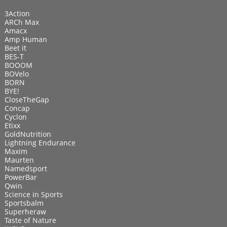
3Action
ARCh Max
Amacx
Amp Human
Beet it
BES-T
BOOOM
BOVelo
BORN
BYE!
CloseTheGap
Concap
Cyclon
Etixx
GoldNutrition
Lightning Endurance
Maxim
Maurten
Namedsport
PowerBar
Qwin
Science in Sports
Sportsbalm
Superheraw
Taste of Nature