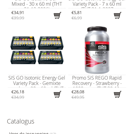
Mixed - 30 x 60 ml (THT
Variety Pack - 7 x 60 ml
31-12-2026)
(THT 31-1-2027
€34,91
€5,81
€39,99
€6,99
SIS GO Isotonic Energy Gel
Promo SiS REGO Rapid
Variety Pack - Gemixte
Recovery - Strawberry -
smaken - 28 x 60 ml (THT
1000 gram (THT 30-11-
€26,18
€28,08
31-10-2026)
2026)
€34,99
€49,95
Catalogus
Voor de inspanning