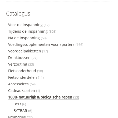
Catalogus
Voor de inspanning
(12)
Tijdens de inspanning
(303)
Na de inspanning
(58)
Voedingssupplementen voor sporters
(166)
Voordeelpakketten
(17)
Drinkbussen
(27)
Verzorging
(33)
Fietsonderhoud
(18)
Fietsonderdelen
(11)
Accessoires
(69)
Cadeaukaarten
(1)
100% natuurlijk & biologische repen
(33)
BYE!
(6)
BYTBAR
(6)
Promoties
(27)