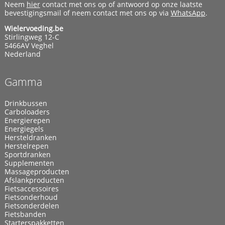
Neem
hier
contact met ons op of antwoord op onze laatste
bevestigingsmail of neem contact met ons op via
WhatsApp
.
Wielervoeding.be
Stirlingweg 12-C
5466AV Veghel
Nederland
Gamma
Drinkbussen
Carboloaders
Energierepen
Energiegels
Hersteldranken
Herstelrepen
Sportdranken
Supplementen
Massageproducten
Afslankproducten
Fietsaccessoires
Fietsonderhoud
Fietsonderdelen
Fietsbanden
Starterspakketten