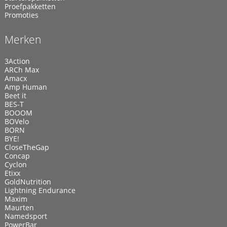
Proefpakketten
Promoties
Merken
3Action
ARCh Max
Amacx
Amp Human
Beet it
BES-T
BOOOM
BOVelo
BORN
BYE!
CloseTheGap
Concap
Cyclon
Etixx
GoldNutrition
Lightning Endurance
Maxim
Maurten
Namedsport
PowerBar