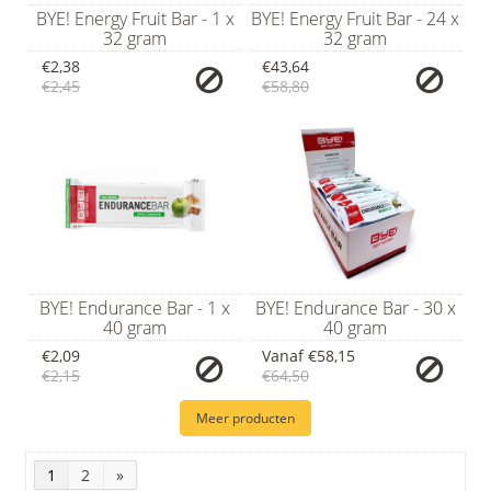
BYE! Energy Fruit Bar - 1 x
BYE! Energy Fruit Bar - 24 x
32 gram
32 gram
€2,38
€43,64
€2,45
€58,80
BYE! Endurance Bar - 1 x
BYE! Endurance Bar - 30 x
40 gram
40 gram
€2,09
Vanaf
€58,15
€2,15
€64,50
Meer producten
1
2
»