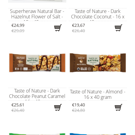
Superheraw Natural Bar -
Taste of Nature - Dark
Hazelnut Flower of Salt -
Chocolate Coconut - 16 x
15 x 45 gram
40 gram
€24,99
€23,67
€29,09
€26,40
Taste of Nature - Dark
Taste of Nature - Almond -
Chocolate Peanut Caramel
16 x 40 gram
- 16 x 40 gram
€25,61
€19,40
€26,40
€24,80