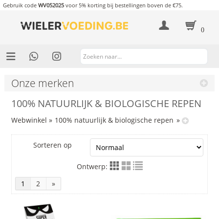
Gebruik code
WV052025
voor 5% korting bij bestellingen boven de €75.
0
Onze merken
100% NATUURLIJK & BIOLOGISCHE REPEN
Webwinkel
»
100% natuurlijk & biologische repen
»
Sorteren op
Ontwerp:
1
2
»