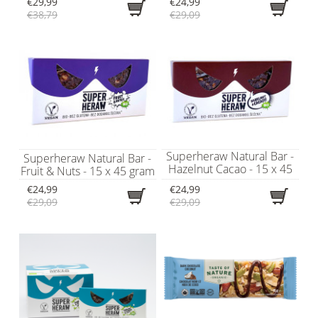
€29,99
€24,99
€38,79
€29,09
Superheraw Natural Bar -
Superheraw Natural Bar -
Hazelnut Cacao - 15 x 45
Fruit & Nuts - 15 x 45 gram
gram
€24,99
€24,99
€29,09
€29,09