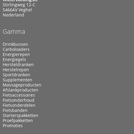
Stirlingweg 12-C
5466AV Veghel
Nederland
Gamma
Drinkbussen
Carboloaders
Energierepen
Energiegels
Hersteldranken
Herstelrepen
Sportdranken
Supplementen
Massageproducten
Afslankproducten
Fietsaccessoires
Fietsonderhoud
Fietsonderdelen
Fietsbanden
Starterspakketten
Proefpakketten
Promoties