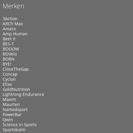
Merken
3Action
ARCh Max
Amacx
Amp Human
Beet it
BES-T
BOOOM
BOVelo
BORN
BYE!
CloseTheGap
Concap
Cyclon
Etixx
GoldNutrition
Lightning Endurance
Maxim
Maurten
Namedsport
PowerBar
Qwin
Science in Sports
Sportsbalm