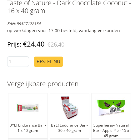
Taste of Nature - Dark Chocolate Coconut -
16 x 40 gram
EAN:
59527172134
op werkdagen voor 17:00 besteld, vandaag verzonden
€24,40
Prijs:
€26,40
BESTEL NU
Vergelijkbare producten
BYE! Endurance Bar -
BYE! Endurance Bar -
Superheraw Natural
S
1 x 40 gram
30 x 40 gram
Bar - Apple Pie - 15 x
45 gram