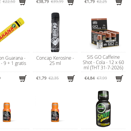
2
€22,50
€38,79
€39,99
€1,79
€2,25
SIS GO Caffeine
on Guarana -
Concap Kerosine -
Shot - Cola - 12 x 60
- 9 + 1 gratis
25 ml
ml (THT 31-7-2026)
9
€1,79
€2,35
€4,84
€7,99