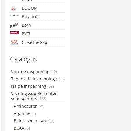
BOOOM
Botanixir
Born
BYE!
CloseTheGap
Concap
Catalogus
Cyclon
Etixx
Voor de inspanning
(12)
GoldNutrition
Tijdens de inspanning
(303)
Lightning Endurance
Na de inspanning
(58)
Voedingssupplementen
Maxim
voor sporters
(166)
Maurten
Aminozuren
(4)
NamedSport
Arginine
(1)
PowerBar
Betere weerstand
(7)
Qwin
BCAA
(5)