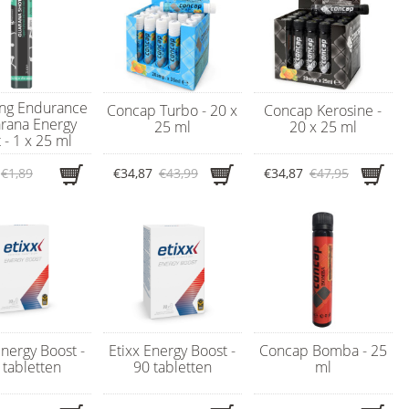
ing Endurance
Concap Turbo - 20 x
Concap Kerosine -
arana Energy
25 ml
20 x 25 ml
 - 1 x 25 ml
€1,89
€34,87
€43,99
€34,87
€47,95
Energy Boost -
Etixx Energy Boost -
Concap Bomba - 25
 tabletten
90 tabletten
ml