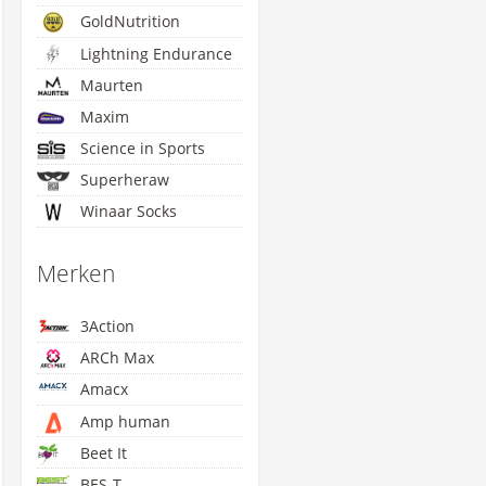
GoldNutrition
Lightning Endurance
Maurten
Maxim
Science in Sports
Superheraw
Winaar Socks
Merken
3Action
ARCh Max
Amacx
Amp human
Beet It
BES-T