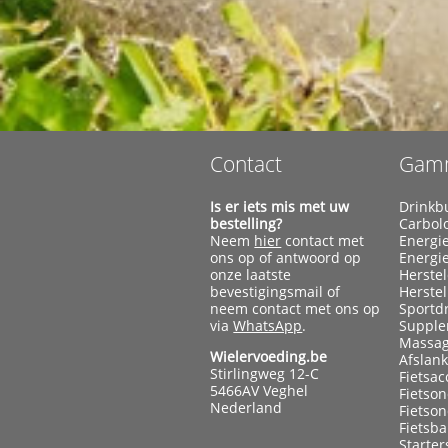
Contact
Gam
Is er iets mis met uw
Drinkb
bestelling?
Carbol
Neem
hier
contact met
Energi
ons op of antwoord op
Energi
onze laatste
Herste
bevestigingsmail of
Herste
neem contact met ons op
Sportd
via
WhatsApp
.
Supple
Massag
Wielervoeding.be
Afslan
Stirlingweg 12-C
Fietsac
5466AV Veghel
Fietso
Nederland
Fietso
Fietsb
Starter