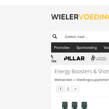
Promoties
Sportvoeding
Voe
Energy Boosters & Shot
Webwinkel
»
Voedingssupplement
1
2
»