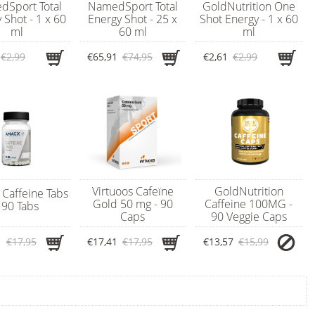
Sport Total
NamedSport Total
GoldNutrition One
 Shot - 1 x 60
Energy Shot - 25 x
Shot Energy - 1 x 60
ml
60 ml
ml
€2,99
€65,91
€74,95
€2,61
€2,99
Virtuoos Cafeïne
GoldNutrition
Caffeine Tabs
Gold 50 mg - 90
Caffeine 100MG -
 90 Tabs
Caps
90 Veggie Caps
1
€17,95
€17,41
€17,95
€13,57
€15,99