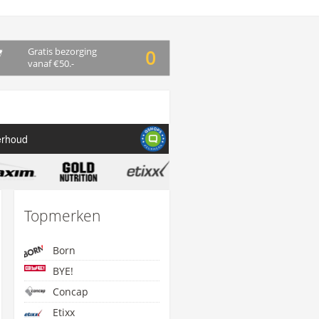
Gratis bezorging
0
vanaf €50.-
erhoud
Topmerken
Born
BYE!
Concap
Etixx