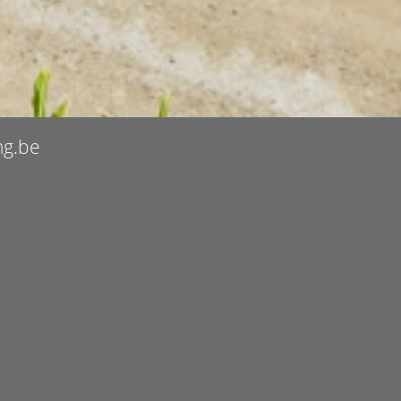
ng.be