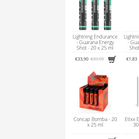
Lightning Endurance
Lightn
- Guarana Energy
- Gu
Shot - 20 x 25 ml
Shot
€33,90
€39,99
€1,83
Concap Bomba - 20
Etixx 
x 25 ml
30