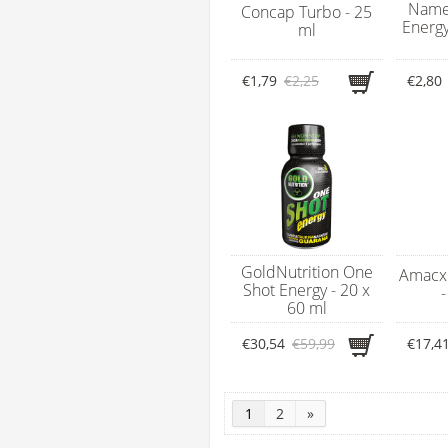
Named
Concap Turbo - 25
Energy
ml
€1,79
€2,25
€2,80
GoldNutrition One
Amacx 
Shot Energy - 20 x
-
60 ml
€30,54
€59,99
€17,4
1
2
»