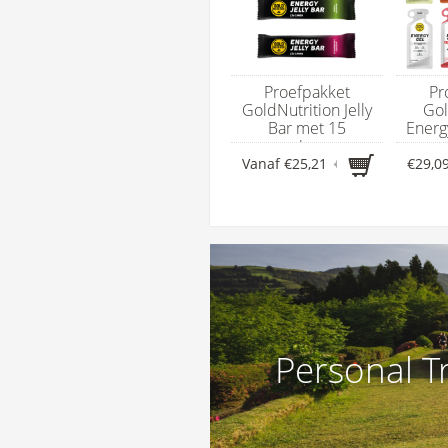
Proefpakket
Pr
GoldNutrition Jelly
Gol
Bar met 15
Energ
energierepen
en
Vanaf
€25,21
€28,50
€29,0
Personal T