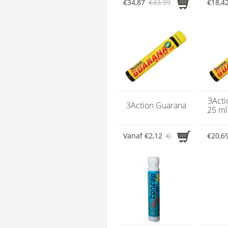
€34,87
€43,99
€18,4
3Acti
3Action Guarana
25 ml 
Vanaf
€2,12
€2,29
€20,6