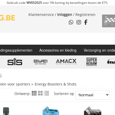
Gebruik code
WV052025
voor 5% korting bij bestellingen boven de €75.
Klantenservice
/
Inloggen
/
Registreren
dingssupplementen
Accessoires en kleding
Verzorging en ond
s
en voor sporters
»
Energy Boosters & Shots
Ontwerp:
Sorteren op