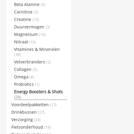
Beta Alanine
(5)
Science in Sports
Carnitine
(5)
Sportsbalm
Creatine
(13)
Superheraw
Duurvermogen
(3)
Taste of Nature
Magnesium
(19)
WCUP
Nitraat
(10)
Winaar Socks
Vitamines & Mineralen
(39)
X-Nutri
Vetverbranders
(2)
Collagen
(5)
Omega
(8)
Probiotics
(1)
Energy Boosters & Shots
(24)
Voordeelpakketten
(17)
Drinkbussen
(27)
Verzorging
(33)
Fietsonderhoud
(18)