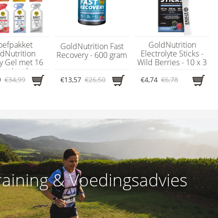
oefpakket
GoldNutrition
GoldNutrition Fast
dNutrition
Electrolyte Sticks -
Recovery - 600 gram
y Gel met 16
Wild Berries - 10 x 3
ergiegels
gram
9
€34,99
€13,57
€26,50
€4,74
€6,78
raining & Voedingsadvies