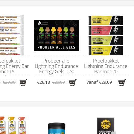
oefpakket
Probeer alle
Proefpakket
ing Energy Bar
Lightning Endurance
Lightning Endurance
met 15
Energy Gels - 24
Bar met 20
rgierepen
producten
energierepen
9
€29,99
€26,18
€29,99
Vanaf
€29,09