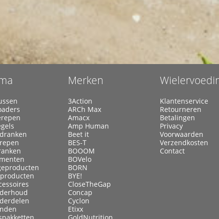
ma
Merken
Wielervoedi
ussen
3Action
Klantenservice
oaders
ARCh Max
Retourneren
erepen
Amacx
Betalingen
egels
Amp Human
Privacy
ldranken
Beet it
Voorwaarden
lrepen
BES-T
Verzendkosten
ranken
BOOOM
Contact
menten
BOVelo
eproducten
BORN
kproducten
BYE!
cessoires
CloseTheGap
nderhoud
Concap
nderdelen
Cyclon
anden
Etixx
spakketten
GoldNutrition