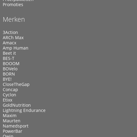
Promoties
Merken
3Action
ARCh Max
Amacx
Amp Human
Beet it
BES-T
BOOOM
BOVelo
BORN
BYE!
CloseTheGap
Concap
Cyclon
Etixx
GoldNutrition
Lightning Endurance
Maxim
Maurten
Namedsport
PowerBar
Qwin