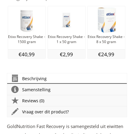
Etixx Recovery Shake -
Etixx Recovery Shake -
Etixx Recovery Shake -
BY
1500 gram
1 x 50 gram
8 x 50 gram
V
€40,99
€2,99
€24,99
Beschrijving
Samenstelling
Reviews (0)
Vraag over dit product?
GoldNutrition Fast Recovery is samengesteld uit eiwitten