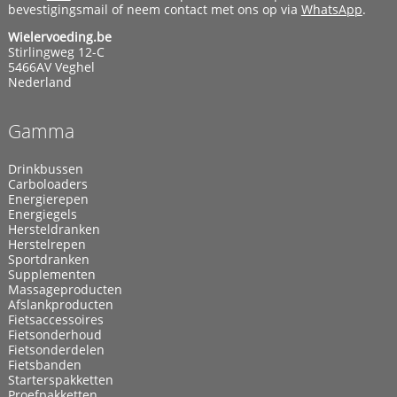
bevestigingsmail of neem contact met ons op via
WhatsApp
.
Wielervoeding.be
Stirlingweg 12-C
5466AV Veghel
Nederland
Gamma
Drinkbussen
Carboloaders
Energierepen
Energiegels
Hersteldranken
Herstelrepen
Sportdranken
Supplementen
Massageproducten
Afslankproducten
Fietsaccessoires
Fietsonderhoud
Fietsonderdelen
Fietsbanden
Starterspakketten
Proefpakketten