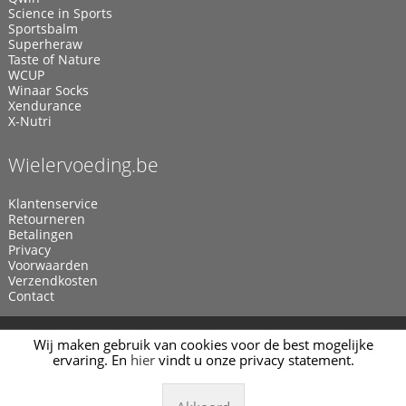
Science in Sports
Sportsbalm
Superheraw
Taste of Nature
WCUP
Winaar Socks
Xendurance
X-Nutri
Wielervoeding.be
Klantenservice
Retourneren
Betalingen
Privacy
Voorwaarden
Verzendkosten
Contact
© 2011 - 2026
Wielervoeding.be
Webwinkel door
Manieu.com
Wij maken gebruik van cookies voor de best mogelijke
ervaring. En
hier
vindt u onze privacy statement.