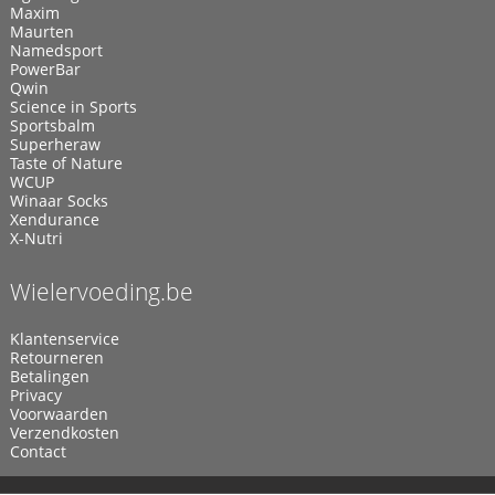
Maxim
Maurten
Namedsport
PowerBar
Qwin
Science in Sports
Sportsbalm
Superheraw
Taste of Nature
WCUP
Winaar Socks
Xendurance
X-Nutri
Wielervoeding.be
Klantenservice
Retourneren
Betalingen
Privacy
Voorwaarden
Verzendkosten
Contact