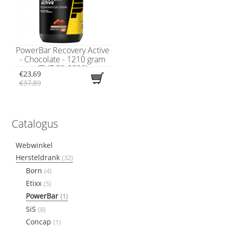
PowerBar Recovery Active
- Chocolate - 1210 gram
(THT 09-2026)
€23,69
€37,89
Catalogus
Webwinkel
Hersteldrank
(32)
Born
(4)
Etixx
(5)
PowerBar
(1)
SiS
(8)
Concap
(1)