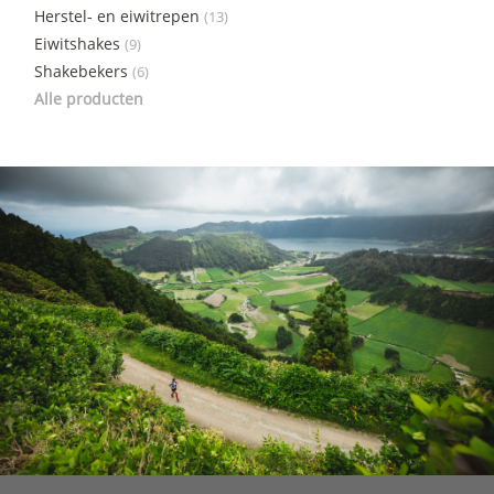
Herstel- en eiwitrepen
(13)
Eiwitshakes
(9)
Shakebekers
(6)
Alle producten