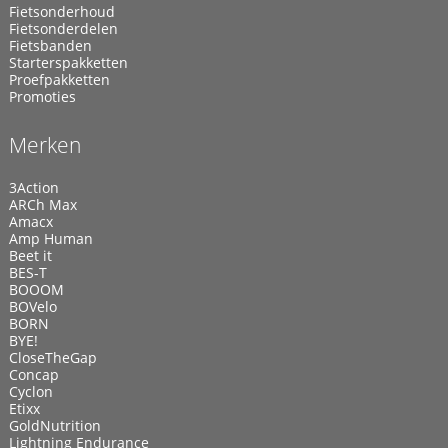
Fietsonderhoud
Fietsonderdelen
Fietsbanden
Starterspakketten
Proefpakketten
Promoties
Merken
3Action
ARCh Max
Amacx
Amp Human
Beet it
BES-T
BOOOM
BOVelo
BORN
BYE!
CloseTheGap
Concap
Cyclon
Etixx
GoldNutrition
Lightning Endurance