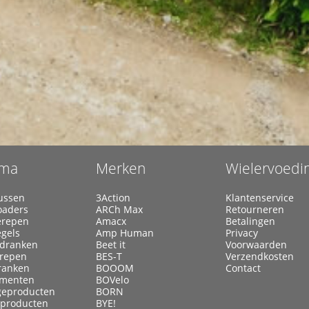
ma
Merken
Wielervoedi
ussen
3Action
Klantenservice
oaders
ARCh Max
Retourneren
erepen
Amacx
Betalingen
egels
Amp Human
Privacy
ldranken
Beet it
Voorwaarden
lrepen
BES-T
Verzendkosten
ranken
BOOOM
Contact
menten
BOVelo
eproducten
BORN
kproducten
BYE!