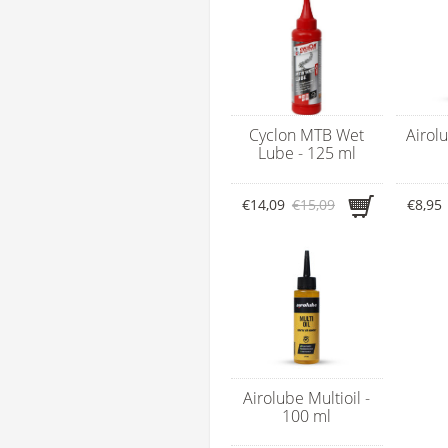
Cyclon MTB Wet
Airolu
Lube - 125 ml
€14,09
€15,09
€8,95
Airolube Multioil -
100 ml