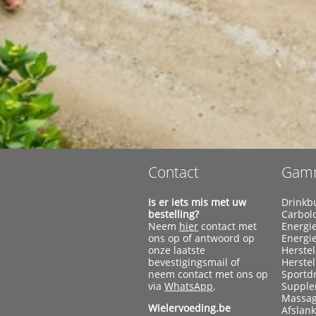
Contact
Gam
Is er iets mis met uw
Drinkb
bestelling?
Carbol
Neem
hier
contact met
Energi
ons op of antwoord op
Energi
onze laatste
Herste
bevestigingsmail of
Herste
neem contact met ons op
Sportd
via
WhatsApp
.
Supple
Massag
Wielervoeding.be
Afslan