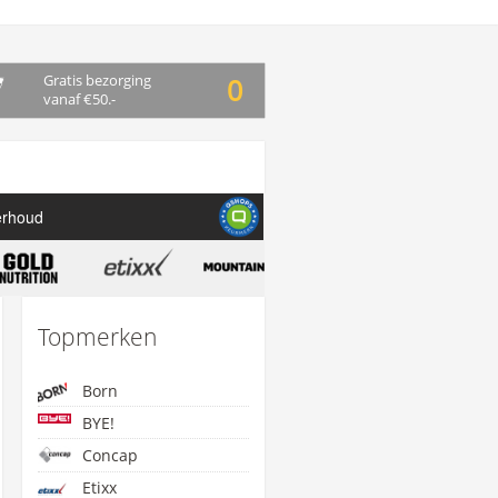
Gratis bezorging
0
vanaf €50.-
erhoud
Topmerken
Born
BYE!
Concap
Etixx