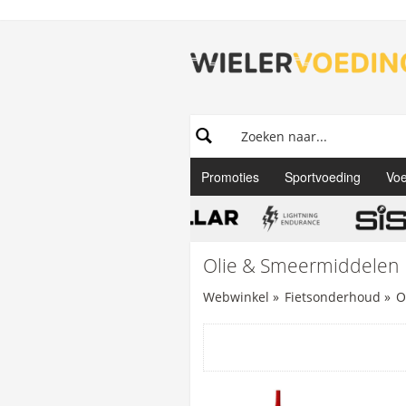
Promoties
Sportvoeding
Voe
Olie & Smeermiddelen
Webwinkel
»
Fietsonderhoud
»
O