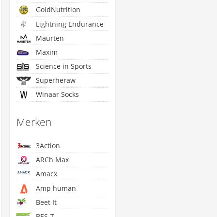
GoldNutrition
Lightning Endurance
Maurten
Maxim
Science in Sports
Superheraw
Winaar Socks
Merken
3Action
ARCh Max
Amacx
Amp human
Beet It
BES-T