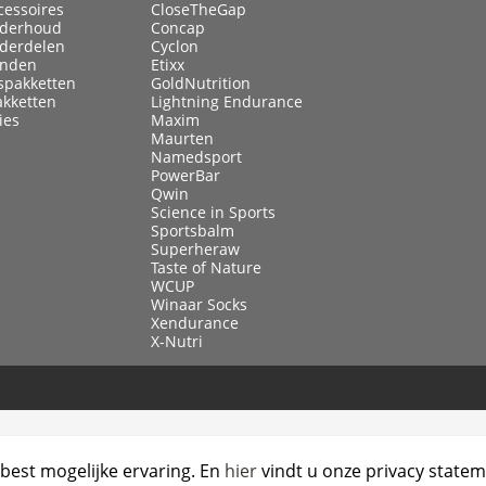
cessoires
CloseTheGap
nderhoud
Concap
nderdelen
Cyclon
anden
Etixx
spakketten
GoldNutrition
akketten
Lightning Endurance
ies
Maxim
Maurten
Namedsport
PowerBar
Qwin
Science in Sports
Sportsbalm
Superheraw
Taste of Nature
WCUP
Winaar Socks
Xendurance
X-Nutri
best mogelijke ervaring. En
hier
vindt u onze privacy statem