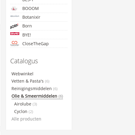
BOOOM
Botanixir
Born
BYE!
CloseTheGap
Concap
Catalogus
Cyclon
Etixx
Webwinkel
GoldNutrition
Vetten & Pasta's
(6)
Lightning Endurance
Reinigingsmiddelen
(6)
Olie & Smeermiddelen
Maxim
(6)
Airolube
(3)
Maurten
Cyclon
(2)
NamedSport
Alle producten
PowerBar
Qwin