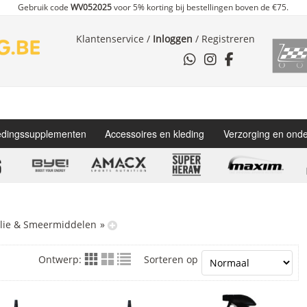
Gebruik code
WV052025
voor 5% korting bij bestellingen boven de €75.
Klantenservice
/
Inloggen
/
Registreren
dingssupplementen
Accessoires en kleding
Verzorging en ond
lie & Smeermiddelen
»
Ontwerp:
Sorteren op