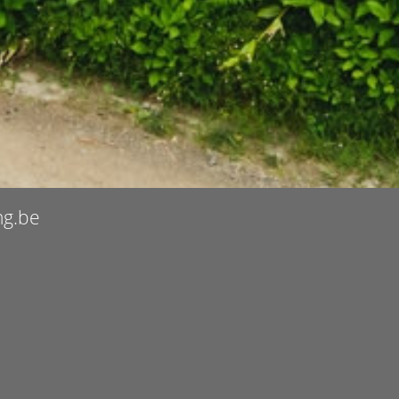
ng.be