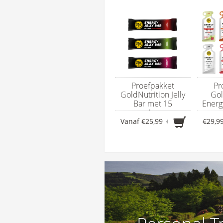
Proefpakket
Pr
GoldNutrition Jelly
Gol
Bar met 15
Energ
energierepen
en
Vanaf
€25,99
€28,50
€29,9