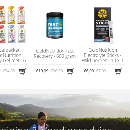
oefpakket
GoldNutrition
GoldNutrition Fast
dNutrition
Electrolyte Sticks -
Recovery - 600 gram
y Gel met 16
Wild Berries - 10 x 3
ergiegels
gram
9
€34,99
€19,99
€26,50
€6,99
€7,99