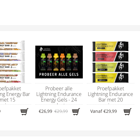
oefpakket
Probeer alle
Proefpakket
ing Energy Bar
Lightning Endurance
Lightning Endurance
met 15
Energy Gels - 24
Bar met 20
rgierepen
producten
energierepen
9
€26,99
€29,99
Vanaf
€29,99