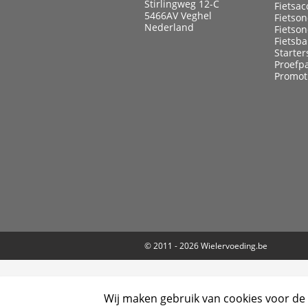
Stirlingweg 12-C
Fietsac
5466AV Veghel
Fietso
Nederland
Fietso
Fietsb
Starter
Proefp
Promot
© 2011 - 2026
Wielervoeding.be
Wij maken gebruik van cookies voor de 