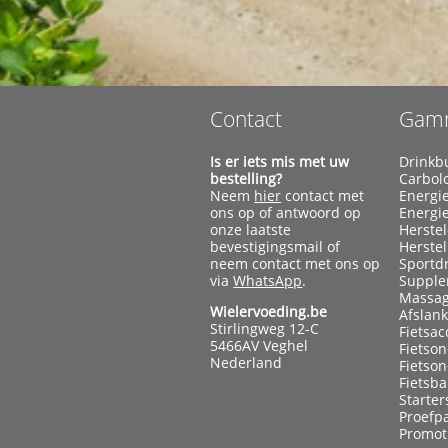
Contact
Gam
Is er iets mis met uw
Drinkb
bestelling?
Carbol
Neem
hier
contact met
Energi
ons op of antwoord op
Energi
onze laatste
Herste
bevestigingsmail of
Herste
neem contact met ons op
Sportd
via
WhatsApp
.
Supple
Massag
Wielervoeding.be
Afslan
Stirlingweg 12-C
Fietsac
5466AV Veghel
Fietso
Nederland
Fietso
Fietsb
Starter
Proefp
Promot