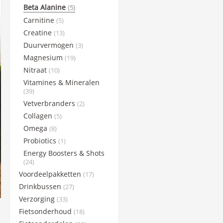
Beta Alanine
(5)
Science in Sports
Carnitine
(5)
Sportsbalm
Creatine
(13)
Superheraw
Duurvermogen
(3)
Taste of Nature
Magnesium
(19)
WCUP
Nitraat
(10)
Winaar Socks
Vitamines & Mineralen
(39)
X-Nutri
Vetverbranders
(2)
Collagen
(5)
Omega
(8)
Probiotics
(1)
Energy Boosters & Shots
(24)
Voordeelpakketten
(17)
Drinkbussen
(27)
Verzorging
(33)
Fietsonderhoud
(18)