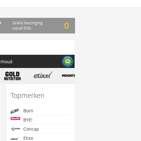
Gratis bezorging
0
vanaf €50.-
erhoud
Topmerken
Born
BYE!
Concap
Etixx