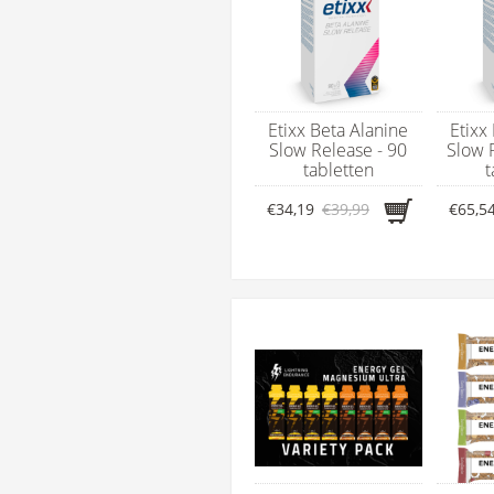
Etixx Beta Alanine
Etixx
Slow Release - 90
Slow 
tabletten
t
€34,19
€39,99
€65,5