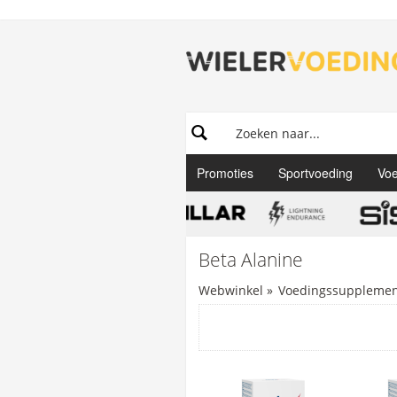
Promoties
Sportvoeding
Voe
Beta Alanine
Webwinkel
»
Voedingssupplement