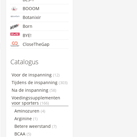
BOOOM
Botanixir
Born
BYE!
CloseTheGap
Concap
Catalogus
Cyclon
Etixx
Voor de inspanning
(12)
GoldNutrition
Tijdens de inspanning
(303)
Lightning Endurance
Na de inspanning
(58)
Voedingssupplementen
Maxim
voor sporters
(166)
Maurten
Aminozuren
(4)
NamedSport
Arginine
(1)
PowerBar
Betere weerstand
(7)
Qwin
BCAA
(5)