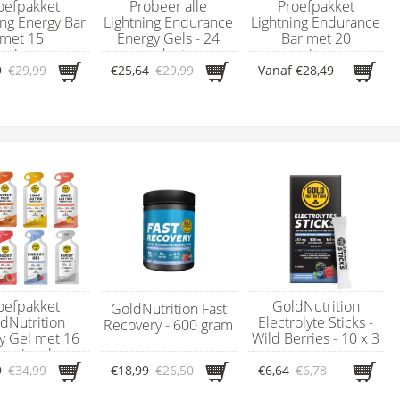
oefpakket
Probeer alle
Proefpakket
ing Energy Bar
Lightning Endurance
Lightning Endurance
met 15
Energy Gels - 24
Bar met 20
rgierepen
producten
energierepen
9
€29,99
€25,64
€29,99
Vanaf
€28,49
oefpakket
GoldNutrition
GoldNutrition Fast
dNutrition
Electrolyte Sticks -
Recovery - 600 gram
y Gel met 16
Wild Berries - 10 x 3
ergiegels
gram
9
€34,99
€18,99
€26,50
€6,64
€6,78