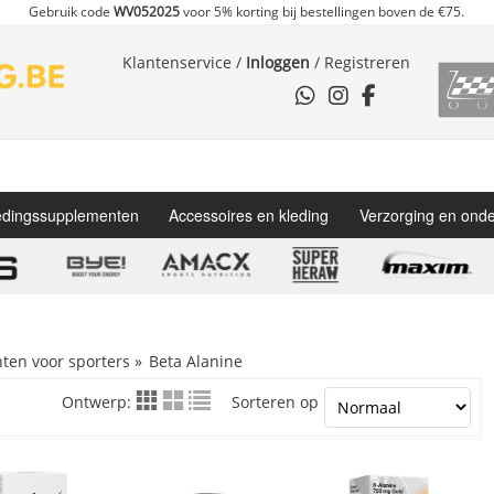
Gebruik code
WV052025
voor 5% korting bij bestellingen boven de €75.
Klantenservice
/
Inloggen
/
Registreren
dingssupplementen
Accessoires en kleding
Verzorging en ond
en voor sporters
»
Beta Alanine
Ontwerp:
Sorteren op