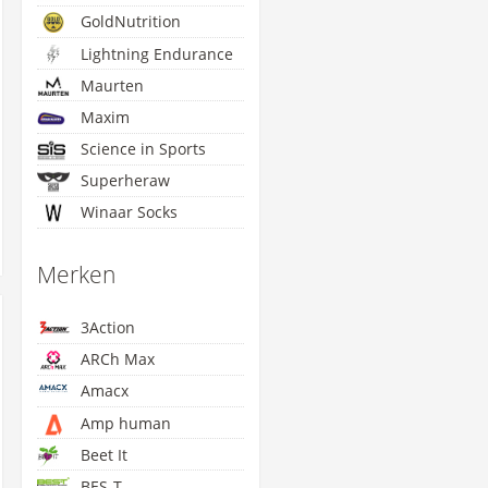
GoldNutrition
Lightning Endurance
Maurten
Maxim
Science in Sports
Superheraw
Winaar Socks
Merken
3Action
ARCh Max
Amacx
Amp human
Beet It
BES-T