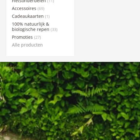
Fietsonderdelen
(11)
Accessoires
(69)
Cadeaukaarten
(1)
100% natuurlijk &
biologische repen
(33)
Promoties
(27)
Alle producten