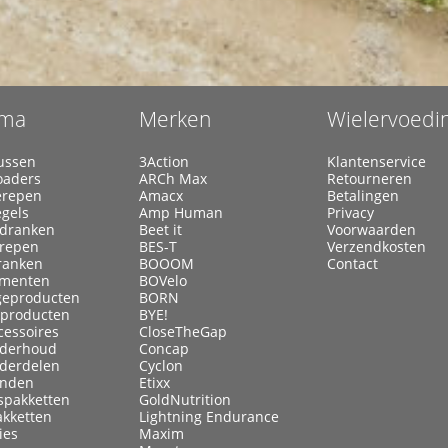
ma
Merken
Wielervoedi
ussen
3Action
Klantenservice
oaders
ARCh Max
Retourneren
erepen
Amacx
Betalingen
egels
Amp Human
Privacy
ldranken
Beet it
Voorwaarden
lrepen
BES-T
Verzendkosten
ranken
BOOOM
Contact
menten
BOVelo
eproducten
BORN
kproducten
BYE!
cessoires
CloseTheGap
nderhoud
Concap
nderdelen
Cyclon
anden
Etixx
spakketten
GoldNutrition
akketten
Lightning Endurance
ies
Maxim