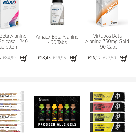
 Beta Alanine
Virtuoos Beta
Amacx Beta Alanine
Release - 240
Alanine 750mg Gold
- 90 Tabs
abletten
- 90 Caps
4
€84,99
€28,45
€29,95
€26,12
€27,50