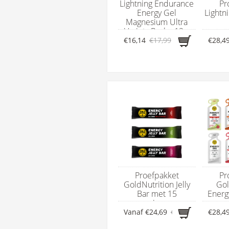
Lightning Endurance
Pr
Energy Gel
Lightn
Magnesium Ultra
Variety Pack - 12 x
ene
60 ml
€16,14
€17,99
€28,4
Proefpakket
Pr
GoldNutrition Jelly
Gol
Bar met 15
Energ
energierepen
en
Vanaf
€24,69
€25,21
€28,4