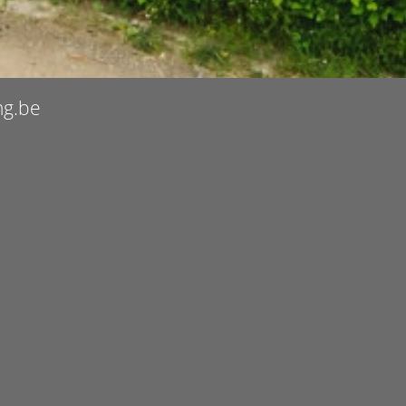
ng.be