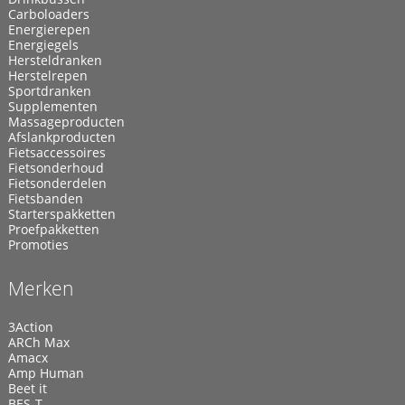
Carboloaders
Energierepen
Energiegels
Hersteldranken
Herstelrepen
Sportdranken
Supplementen
Massageproducten
Afslankproducten
Fietsaccessoires
Fietsonderhoud
Fietsonderdelen
Fietsbanden
Starterspakketten
Proefpakketten
Promoties
Merken
3Action
ARCh Max
Amacx
Amp Human
Beet it
BES-T