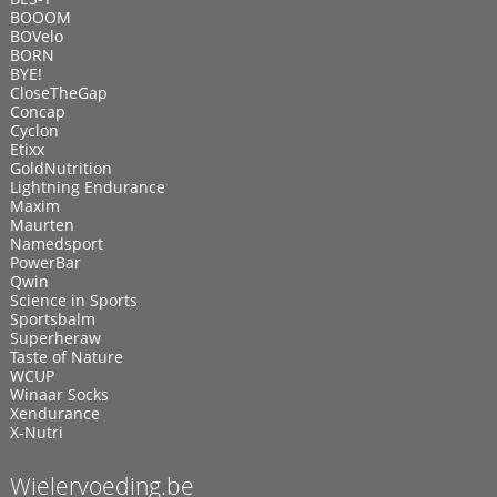
BOOOM
BOVelo
BORN
BYE!
CloseTheGap
Concap
Cyclon
Etixx
GoldNutrition
Lightning Endurance
Maxim
Maurten
Namedsport
PowerBar
Qwin
Science in Sports
Sportsbalm
Superheraw
Taste of Nature
WCUP
Winaar Socks
Xendurance
X-Nutri
Wielervoeding.be