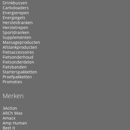
Drinkbussen
Carboloaders
Energierepen
Energiegels
Hersteldranken
Herstelrepen
Sportdranken
Supplementen
Massageproducten
Afslankproducten
Fietsaccessoires
Fietsonderhoud
Fietsonderdelen
Fietsbanden
Starterspakketten
Proefpakketten
Promoties
Merken
3Action
ARCh Max
Amacx
Amp Human
Beet it