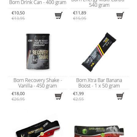
Born Drink Can - 400 gram
540 gram
€10,50
€11,89
€13,95
€15,95
Born Recovery Shake -
Born Xtra Bar Banana
Vanilla - 450 gram
Boost - 1 x 50 gram
€18,00
€1,99
€26,95
€2,55