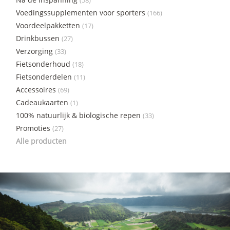
(58)
Voedingssupplementen voor sporters
(166)
Voordeelpakketten
(17)
Drinkbussen
(27)
Verzorging
(33)
Fietsonderhoud
(18)
Fietsonderdelen
(11)
Accessoires
(69)
Cadeaukaarten
(1)
100% natuurlijk & biologische repen
(33)
Promoties
(27)
Alle producten