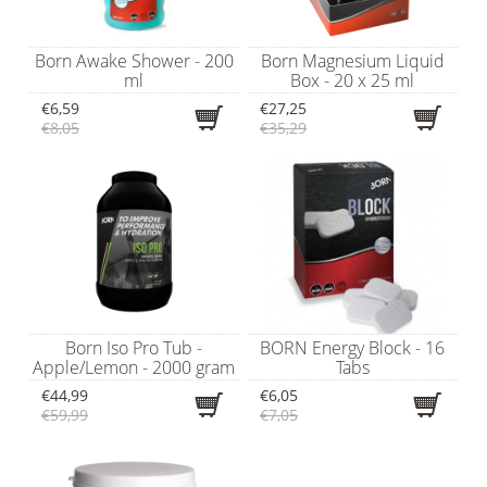
Born Awake Shower - 200
Born Magnesium Liquid
ml
Box - 20 x 25 ml
€6,59
€27,25
€8,05
€35,29
Born Iso Pro Tub -
BORN Energy Block - 16
Apple/Lemon - 2000 gram
Tabs
€44,99
€6,05
€59,99
€7,05