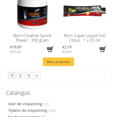
Born Creatine Sprint
Born Super Liquid Gel
Power - 300 gram
Citrus - 1 x 55 ml
€19,09
€2,19
€27,25
€2,55
Meer producten
1
2
3
»
Catalogus
Voor de inspanning
(12)
Tijdens de inspanning
(303)
Na de inspanning