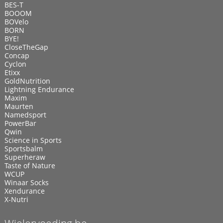
BES-T
BOOOM
BOVelo
BORN
BYE!
CloseTheGap
Concap
Cyclon
Etixx
GoldNutrition
Lightning Endurance
Maxim
Maurten
Namedsport
PowerBar
Qwin
Science in Sports
Sportsbalm
Superheraw
Taste of Nature
WCUP
Winaar Socks
Xendurance
X-Nutri