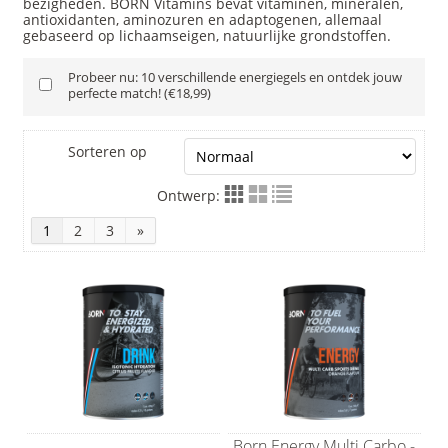
bezigheden. BORN Vitamins bevat vitaminen, mineralen,
antioxidanten, aminozuren en adaptogenen, allemaal
gebaseerd op lichaamseigen, natuurlijke grondstoffen.
Probeer nu: 10 verschillende energiegels en ontdek jouw
perfecte match! (€18,99)
Sorteren op
Ontwerp:
1
2
3
»
Born Energy Multi Carbo -