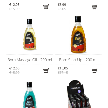
€12,05
€6,99
€15,09
€8,05
Born Massage Oil - 200 ml
Born Start Up - 200 ml
€12,65
€15,05
€15,09
€17,15