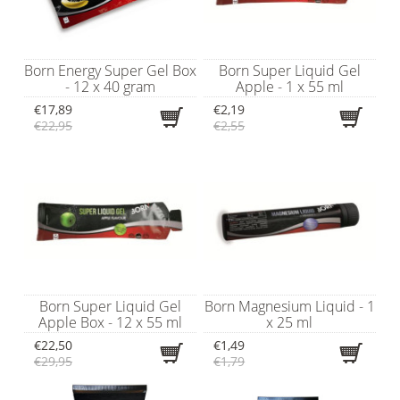
Born Energy Super Gel Box
Born Super Liquid Gel
- 12 x 40 gram
Apple - 1 x 55 ml
€17,89
€2,19
€22,95
€2,55
Born Super Liquid Gel
Born Magnesium Liquid - 1
Apple Box - 12 x 55 ml
x 25 ml
€22,50
€1,49
€29,95
€1,79