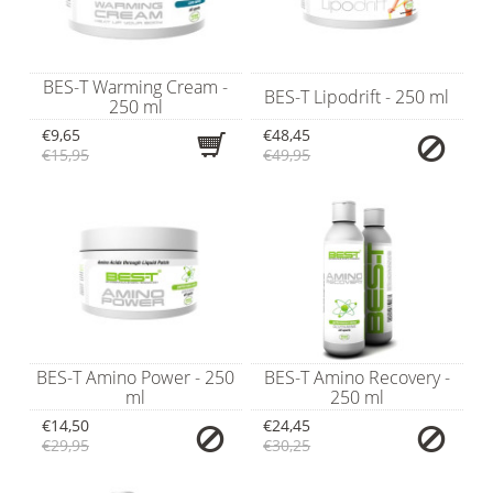
BES-T Warming Cream -
BES-T Lipodrift - 250 ml
250 ml
€9,65
€48,45
€15,95
€49,95
BES-T Amino Power - 250
BES-T Amino Recovery -
ml
250 ml
€14,50
€24,45
€29,95
€30,25