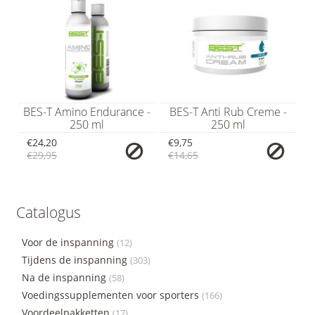
BES-T Amino Endurance -
BES-T Anti Rub Creme -
250 ml
250 ml
€24,20
€9,75
€29,95
€14,65
Catalogus
Voor de inspanning
(12)
Tijdens de inspanning
(303)
Na de inspanning
(58)
Voedingssupplementen voor sporters
(166)
Voordeelpakketten
(17)