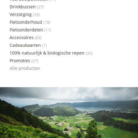
Drinkbussen
(27)
Verzorging
(33)
Fietsonderhoud
(18)
Fietsonderdelen
(11)
Accessoires
(69)
Cadeaukaarten
(1)
100% natuurlijk & biologische repen
(33)
Promoties
(27)
Alle producten