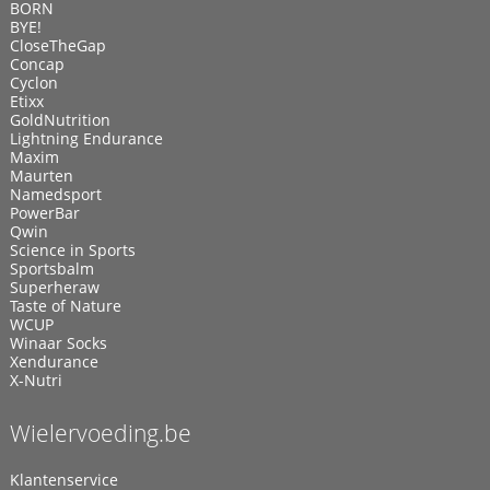
BORN
BYE!
CloseTheGap
Concap
Cyclon
Etixx
GoldNutrition
Lightning Endurance
Maxim
Maurten
Namedsport
PowerBar
Qwin
Science in Sports
Sportsbalm
Superheraw
Taste of Nature
WCUP
Winaar Socks
Xendurance
X-Nutri
Wielervoeding.be
Klantenservice