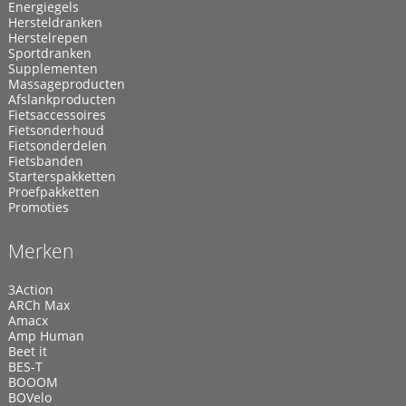
Energiegels
Hersteldranken
Herstelrepen
Sportdranken
Supplementen
Massageproducten
Afslankproducten
Fietsaccessoires
Fietsonderhoud
Fietsonderdelen
Fietsbanden
Starterspakketten
Proefpakketten
Promoties
Merken
3Action
ARCh Max
Amacx
Amp Human
Beet it
BES-T
BOOOM
BOVelo