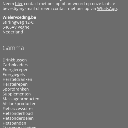
Neem
hier
contact met ons op of antwoord op onze laatste
bevestigingsmail of neem contact met ons op via
WhatsApp
.
Wielervoeding.be
Stirlingweg 12-C
5466AV Veghel
Nederland
Gamma
Drinkbussen
Carboloaders
Energierepen
Energiegels
Hersteldranken
Herstelrepen
Sportdranken
Supplementen
Massageproducten
Afslankproducten
Fietsaccessoires
Fietsonderhoud
Fietsonderdelen
Fietsbanden
Starterspakketten