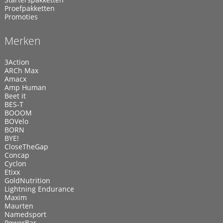
Proefpakketten
Promoties
Merken
3Action
ARCh Max
Amacx
Amp Human
Beet it
BES-T
BOOOM
BOVelo
BORN
BYE!
CloseTheGap
Concap
Cyclon
Etixx
GoldNutrition
Lightning Endurance
Maxim
Maurten
Namedsport
PowerBar