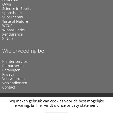
Qwin
Science in Sports
Sportsbalm
Superheraw
Taste of Nature
WCUP
Winaar Socks
Xendurance
X-Nutri
Wielervoeding.be
Klantenservice
Retourneren
Betalingen
Privacy
Voorwaarden
Verzendkosten
Contact
© 2011 - 2026
Wielervoeding.be
Webwinkel door
Manieu.com
Wij maken gebruik van cookies voor de best mogelijke
ervaring. En
hier
vindt u onze privacy statement.