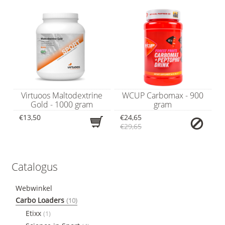
Virtuoos Maltodextrine
WCUP Carbomax - 900
Gold - 1000 gram
gram
€13,50
€24,65
€29,65
Catalogus
Webwinkel
Carbo Loaders
(10)
Etixx
(1)