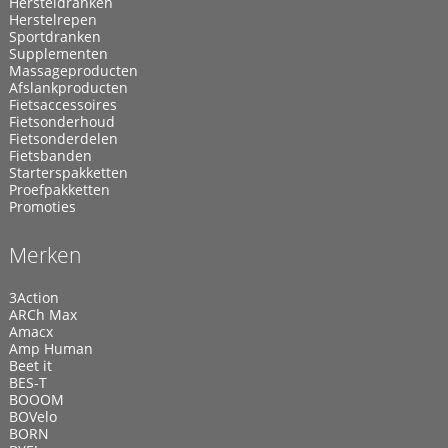
Hersteldranken
Herstelrepen
Sportdranken
Supplementen
Massageproducten
Afslankproducten
Fietsaccessoires
Fietsonderhoud
Fietsonderdelen
Fietsbanden
Starterspakketten
Proefpakketten
Promoties
Merken
3Action
ARCh Max
Amacx
Amp Human
Beet it
BES-T
BOOOM
BOVelo
BORN