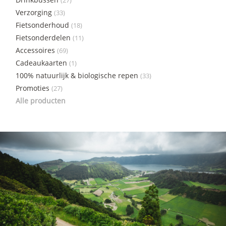
(27)
Verzorging
(33)
Fietsonderhoud
(18)
Fietsonderdelen
(11)
Accessoires
(69)
Cadeaukaarten
(1)
100% natuurlijk & biologische repen
(33)
Promoties
(27)
Alle producten