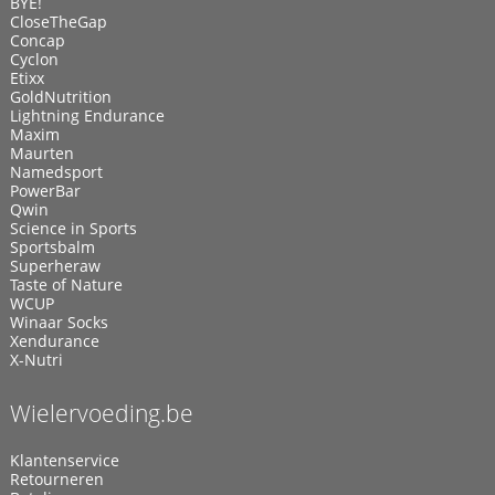
BYE!
CloseTheGap
Concap
Cyclon
Etixx
GoldNutrition
Lightning Endurance
Maxim
Maurten
Namedsport
PowerBar
Qwin
Science in Sports
Sportsbalm
Superheraw
Taste of Nature
WCUP
Winaar Socks
Xendurance
X-Nutri
Wielervoeding.be
Klantenservice
Retourneren