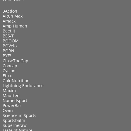
3Action
ARCh Max
Amacx
Amp Human
Beet it
BES-T
BOOOM
BOVelo
BORN
BYE!
CloseTheGap
Concap
Cyclon
Etixx
GoldNutrition
Lightning Endurance
Maxim
Maurten
Namedsport
PowerBar
Qwin
Science in Sports
Sportsbalm
Superheraw
Taste of Nature