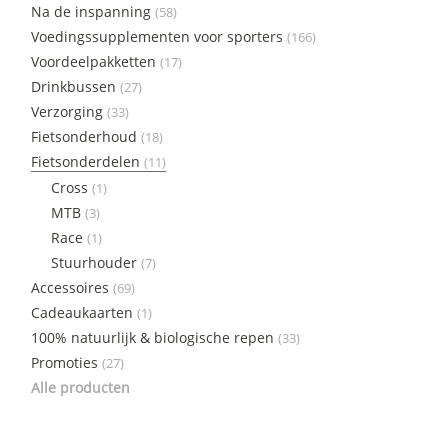
Na de inspanning
(58)
Voedingssupplementen voor sporters
(166)
Voordeelpakketten
(17)
Drinkbussen
(27)
Verzorging
(33)
Fietsonderhoud
(18)
Fietsonderdelen
(11)
Cross
(1)
MTB
(3)
Race
(1)
Stuurhouder
(7)
Accessoires
(69)
Cadeaukaarten
(1)
100% natuurlijk & biologische repen
(33)
Promoties
(27)
Alle producten