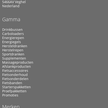
5466AV Veghel
Nederland
Gamma
Drinkbussen
Carboloaders
Energierepen
Energiegels
Hersteldranken
Herstelrepen
Sportdranken
Supplementen
Massageproducten
Afslankproducten
Fietsaccessoires
Fietsonderhoud
Fietsonderdelen
Fietsbanden
Starterspakketten
Proefpakketten
Promoties
Merken