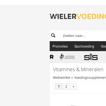
Promoties
Sportvoeding
Voe
Vitamines & Mineralen
Webwinkel
»
Voedingssupplement
1
2
»