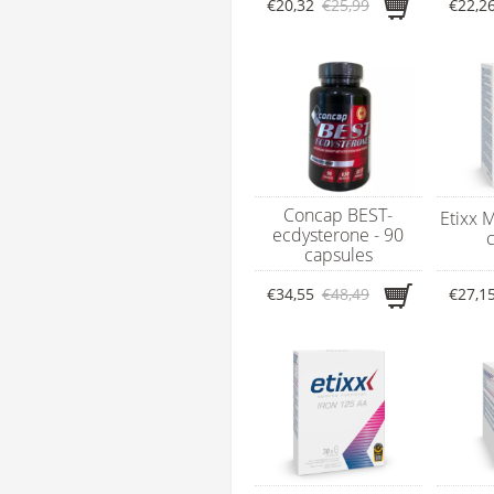
€20,32
€25,99
€22,2
Concap BEST-
Etixx 
ecdysterone - 90
capsules
€34,55
€48,49
€27,1