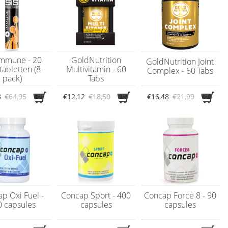
Immune - 20
GoldNutrition
GoldNutrition Joint
tabletten (8-
Multivitamin - 60
Complex - 60 Tabs
pack)
Tabs
8
€64,95
€12,12
€18,50
€16,48
€21,99
p Oxi Fuel -
Concap Sport - 400
Concap Force 8 - 90
0 capsules
capsules
capsules