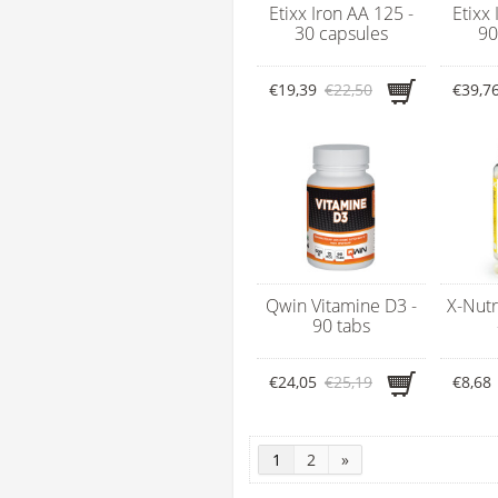
Etixx Iron AA 125 -
Etixx 
30 capsules
90
€19,39
€22,50
€39,7
Qwin Vitamine D3 -
X-Nutr
90 tabs
€24,05
€25,19
€8,68
1
2
»