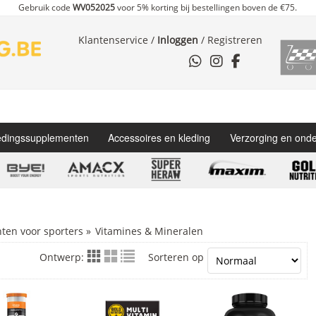
Gebruik code
WV052025
voor 5% korting bij bestellingen boven de €75.
Klantenservice
/
Inloggen
/
Registreren
dingssupplementen
Accessoires en kleding
Verzorging en ond
en voor sporters
»
Vitamines & Mineralen
Ontwerp:
Sorteren op