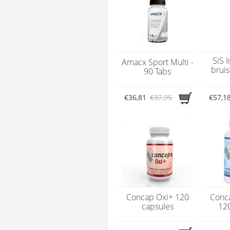
SiS 
Amacx Sport Multi -
bruis
90 Tabs
€36,81
€37,95
€57,1
Concap Oxi+ 120
Conca
capsules
12