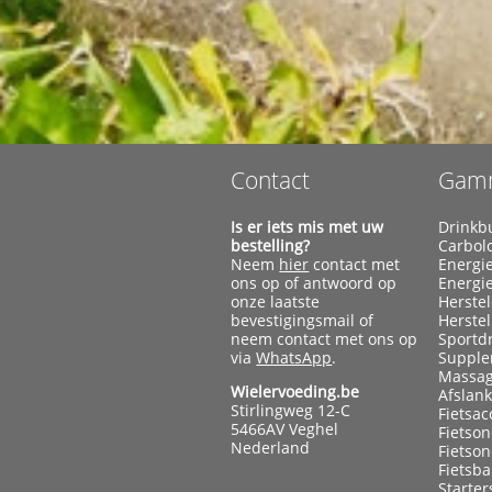
Contact
Gam
Is er iets mis met uw
Drinkb
bestelling?
Carbol
Neem
hier
contact met
Energi
ons op of antwoord op
Energi
onze laatste
Herste
bevestigingsmail of
Herste
neem contact met ons op
Sportd
via
WhatsApp
.
Supple
Massag
Wielervoeding.be
Afslan
Stirlingweg 12-C
Fietsac
5466AV Veghel
Fietso
Nederland
Fietso
Fietsb
Starter