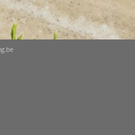
ng.be