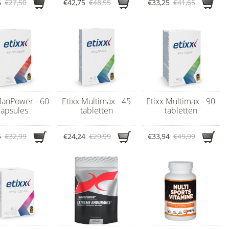
6
€27,50
€42,75
€48,55
€33,25
€41,65
ManPower - 60
Etixx Multimax - 45
Etixx Multimax - 90
capsules
tabletten
tabletten
5
€32,99
€24,24
€29,99
€33,94
€49,99