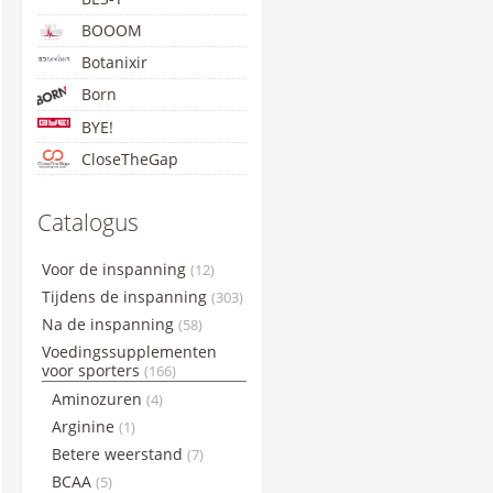
BOOOM
Botanixir
Born
BYE!
CloseTheGap
Concap
Catalogus
Cyclon
Etixx
Voor de inspanning
(12)
GoldNutrition
Tijdens de inspanning
(303)
Lightning Endurance
Na de inspanning
(58)
Voedingssupplementen
Maxim
voor sporters
(166)
Maurten
Aminozuren
(4)
NamedSport
Arginine
(1)
PowerBar
Betere weerstand
(7)
Qwin
BCAA
(5)