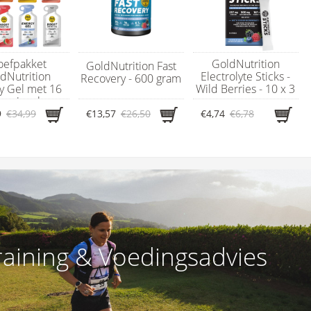
oefpakket
GoldNutrition
GoldNutrition Fast
dNutrition
Electrolyte Sticks -
Recovery - 600 gram
y Gel met 16
Wild Berries - 10 x 3
ergiegels
gram
9
€34,99
€13,57
€26,50
€4,74
€6,78
raining & Voedingsadvies