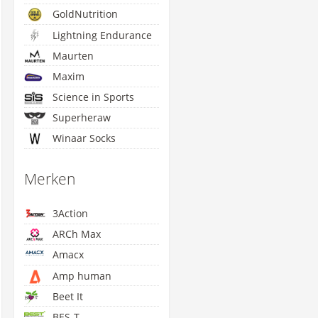
GoldNutrition
Lightning Endurance
Maurten
Maxim
Science in Sports
Superheraw
Winaar Socks
Merken
3Action
ARCh Max
Amacx
Amp human
Beet It
BES-T