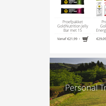
Proefpakket
Pr
GoldNutrition Jelly
Gol
Bar met 15
Energ
energierepen
en
Vanaf
€21,99
€25,21
€29,0
Personal T