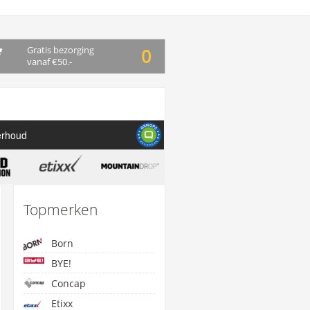
Gratis bezorging
0
vanaf €50.-
erhoud
Topmerken
Born
BYE!
Concap
Etixx