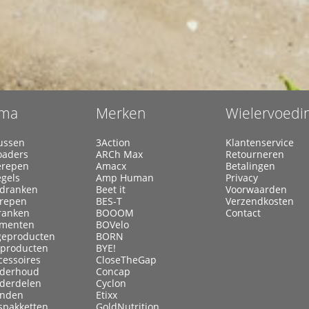
ma
Merken
Wielervoedi
ussen
3Action
Klantenservice
oaders
ARCh Max
Retourneren
erepen
Amacx
Betalingen
egels
Amp Human
Privacy
ldranken
Beet it
Voorwaarden
lrepen
BES-T
Verzendkosten
ranken
BOOOM
Contact
menten
BOVelo
eproducten
BORN
kproducten
BYE!
cessoires
CloseTheGap
nderhoud
Concap
nderdelen
Cyclon
anden
Etixx
spakketten
GoldNutrition