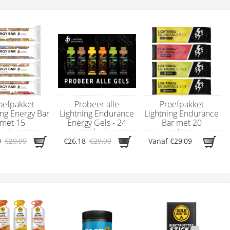
oefpakket
Probeer alle
Proefpakket
ing Energy Bar
Lightning Endurance
Lightning Endurance
met 15
Energy Gels - 24
Bar met 20
rgierepen
producten
energierepen
9
€29,99
€26,18
€29,99
Vanaf
€29,09