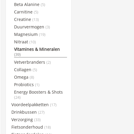
Beta Alanine
(5)
Science in Sports
Carnitine
(5)
Sportsbalm
Creatine
(13)
Superheraw
Duurvermogen
(3)
Taste of Nature
Magnesium
(19)
WCUP
Nitraat
(10)
Winaar Socks
Vitamines & Mineralen
(39)
X-Nutri
Vetverbranders
(2)
Collagen
(5)
Omega
(8)
Probiotics
(1)
Energy Boosters & Shots
(24)
Voordeelpakketten
(17)
Drinkbussen
(27)
Verzorging
(33)
Fietsonderhoud
(18)