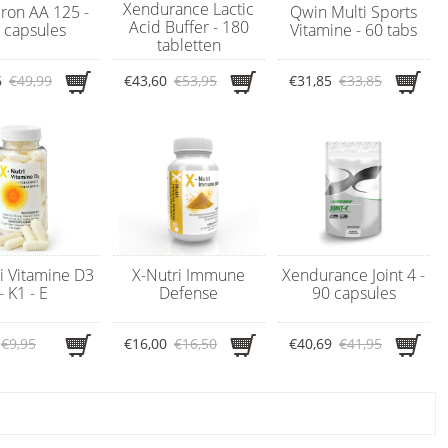
Xendurance Lactic
Iron AA 125 -
Qwin Multi Sports
Acid Buffer - 180
 capsules
Vitamine - 60 tabs
tabletten
6
€49,99
€43,60
€53,95
€31,85
€33,85
i Vitamine D3
X-Nutri Immune
Xendurance Joint 4 -
- K1 - E
Defense
90 capsules
€9,95
€16,00
€16,50
€40,69
€41,95