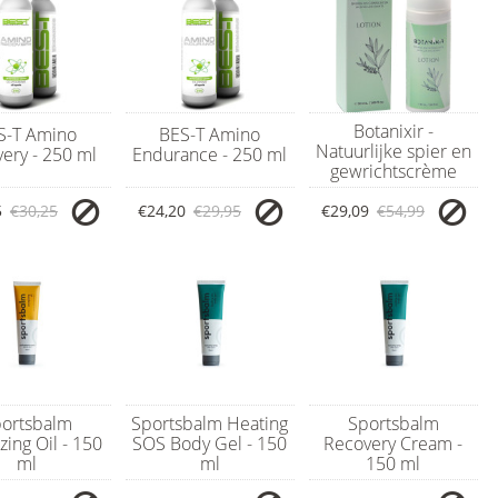
Botanixir -
S-T Amino
BES-T Amino
Natuurlijke spier en
ery - 250 ml
Endurance - 250 ml
gewrichtscrème
5
€30,25
€24,20
€29,95
€29,09
€54,99
ortsbalm
Sportsbalm Heating
Sportsbalm
zing Oil - 150
SOS Body Gel - 150
Recovery Cream -
ml
ml
150 ml