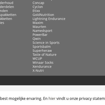
nderhoud
Concap
nderdelen
Cyclon
anden
Etixx
spakketten
GoldNutrition
akketten
Lightning Endurance
ies
Maxim
Maurten
Namedsport
PowerBar
Qwin
Science in Sports
Sportsbalm
Superheraw
Taste of Nature
WCUP
Winaar Socks
Xendurance
X-Nutri
best mogelijke ervaring. En
hier
vindt u onze privacy statem