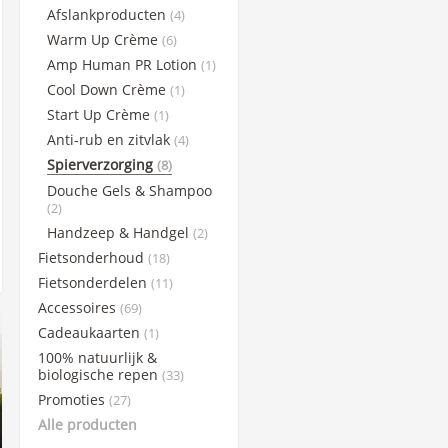
Afslankproducten
(4)
Science in Sports
Warm Up Crème
(6)
Sportsbalm
Amp Human PR Lotion
(1)
Superheraw
Cool Down Crème
(1)
Taste of Nature
Start Up Crème
(1)
WCUP
Anti-rub en zitvlak
(4)
Winaar Socks
Spierverzorging
(8)
Douche Gels & Shampoo
X-Nutri
(2)
Handzeep & Handgel
(2)
Fietsonderhoud
(18)
Fietsonderdelen
(11)
Accessoires
(69)
Cadeaukaarten
(1)
100% natuurlijk &
biologische repen
(33)
Promoties
(27)
Alle producten