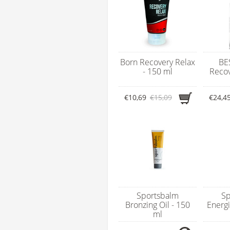
Born Recovery Relax
BE
- 150 ml
Recov
€10,69
€15,09
€24,4
Sportsbalm
Sp
Bronzing Oil - 150
Energi
ml