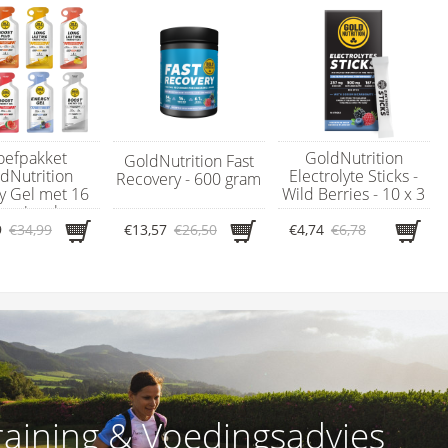
oefpakket
GoldNutrition
GoldNutrition Fast
dNutrition
Electrolyte Sticks -
Recovery - 600 gram
y Gel met 16
Wild Berries - 10 x 3
ergiegels
gram
9
€34,99
€13,57
€26,50
€4,74
€6,78
raining & Voedingsadvies