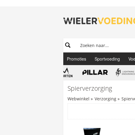
Promoties
Sportvoeding
Voe
Spierverzorging
Webwinkel
»
Verzorging
»
Spierv