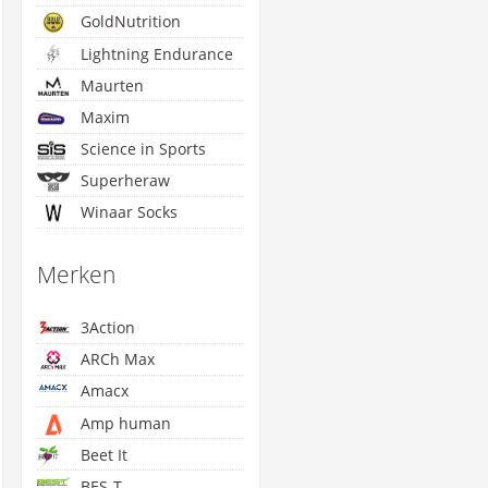
GoldNutrition
Lightning Endurance
Maurten
Maxim
Science in Sports
Superheraw
Winaar Socks
Merken
3Action
ARCh Max
Amacx
Amp human
Beet It
BES-T