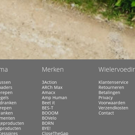
ma
Merken
Wielervoedi
ussen
3Action
Klantenservice
oaders
ARCh Max
Retourneren
erepen
Amacx
Betalingen
egels
Amp Human
Privacy
ldranken
Beet it
Voorwaarden
lrepen
BES-T
Verzendkosten
ranken
BOOOM
Contact
menten
BOVelo
eproducten
BORN
kproducten
BYE!
cessoires
CloseTheGap