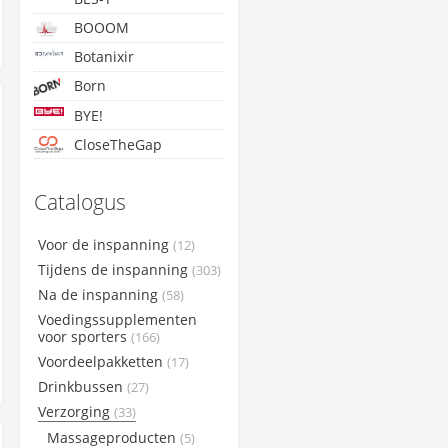
BOOOM
Botanixir
Born
BYE!
CloseTheGap
Concap
Catalogus
Cyclon
Etixx
Voor de inspanning
(12)
GoldNutrition
Tijdens de inspanning
(303)
Lightning Endurance
Na de inspanning
(58)
Voedingssupplementen
Maxim
voor sporters
(166)
Maurten
Voordeelpakketten
(17)
NamedSport
Drinkbussen
(27)
PowerBar
Verzorging
(33)
Qwin
Massageproducten
(5)