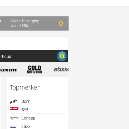
Gratis bezorging
0
vanaf €50.-
erhoud
Topmerken
Born
BYE!
Concap
Etixx