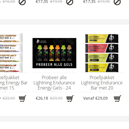
4
€16,50
€17,35
€19,95
€17,35
€19,95
oefpakket
Probeer alle
Proefpakket
ing Energy Bar
Lightning Endurance
Lightning Endurance
met 15
Energy Gels - 24
Bar met 20
rgierepen
producten
energierepen
9
€29,99
€26,18
€29,99
Vanaf
€29,09