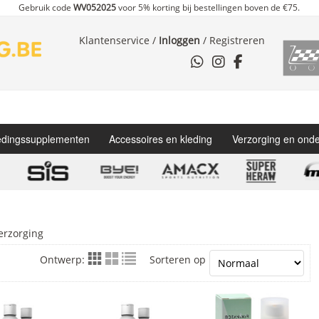
Gebruik code
WV052025
voor 5% korting bij bestellingen boven de €75.
Klantenservice
/
Inloggen
/
Registreren
dingssupplementen
Accessoires en kleding
Verzorging en ond
erzorging
Ontwerp:
Sorteren op