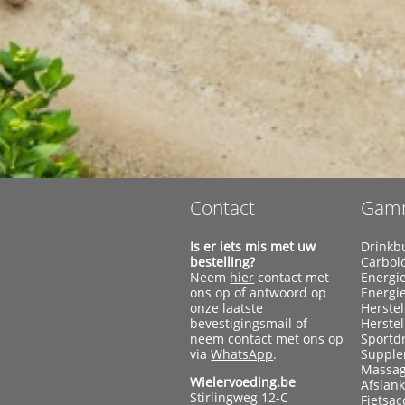
Contact
Gam
Is er iets mis met uw
Drinkb
bestelling?
Carbol
Neem
hier
contact met
Energi
ons op of antwoord op
Energi
onze laatste
Herste
bevestigingsmail of
Herste
neem contact met ons op
Sportd
via
WhatsApp
.
Supple
Massag
Wielervoeding.be
Afslan
Stirlingweg 12-C
Fietsac