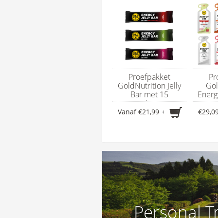
Proefpakket
Pr
GoldNutrition Jelly
Gol
Bar met 15
Energ
energierepen
en
Vanaf
€21,99
€25,21
€29,0
Personal T