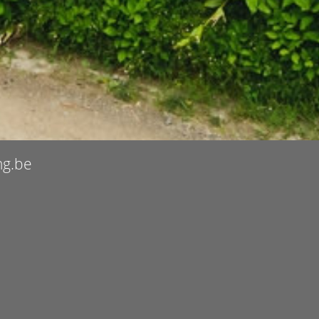
ng.be