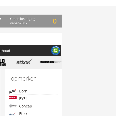
Gratis bezorging
0
vanaf €50.-
erhoud
Topmerken
Born
BYE!
Concap
Etixx