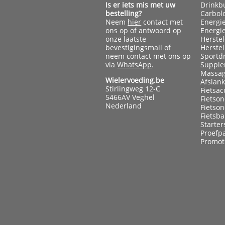
Is er iets mis met uw
Drinkb
bestelling?
Carbol
Neem
hier
contact met
Energi
ons op of antwoord op
Energi
onze laatste
Herste
bevestigingsmail of
Herste
neem contact met ons op
Sportd
via
WhatsApp
.
Supple
Massag
Wielervoeding.be
Afslan
Stirlingweg 12-C
Fietsac
5466AV Veghel
Fietso
Nederland
Fietso
Fietsb
Starter
Proefp
Promot