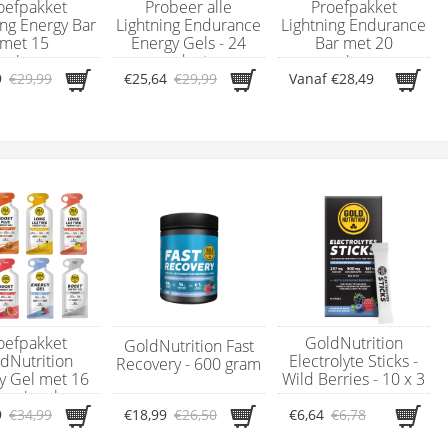
oefpakket
Probeer alle
Proefpakket
ing Energy Bar
Lightning Endurance
Lightning Endurance
met 15
Energy Gels - 24
Bar met 20
rgierepen
producten
energierepen
9
€29,99
€25,64
€29,99
Vanaf
€28,49
oefpakket
GoldNutrition
GoldNutrition Fast
dNutrition
Electrolyte Sticks -
Recovery - 600 gram
y Gel met 16
Wild Berries - 10 x 3
ergiegels
gram
9
€34,99
€18,99
€26,50
€6,64
€6,78