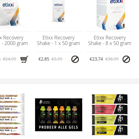
xx Recovery
Etixx Recovery
Etixx Recovery
 - 2000 gram
Shake - 1 x 50 gram
Shake - 8 x 50 gram
4
€54,99
€2,85
€3,39
€23,74
€38,99