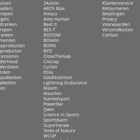
ussen
3Action
Klantenservice
oaders
ARCh Max
Retourneren
erepen
Amacx
Betalingen
egels
Amp Human
Privacy
ldranken
Beet it
Voorwaarden
lrepen
BES-T
Verzendkosten
ranken
BOOOM
Contact
menten
BOVelo
eproducten
BORN
kproducten
BYE!
cessoires
CloseTheGap
nderhoud
Concap
nderdelen
Cyclon
anden
Etixx
spakketten
GoldNutrition
akketten
Lightning Endurance
ies
Maxim
Maurten
Namedsport
PowerBar
Qwin
Science in Sports
Sportsbalm
Superheraw
Taste of Nature
WCUP