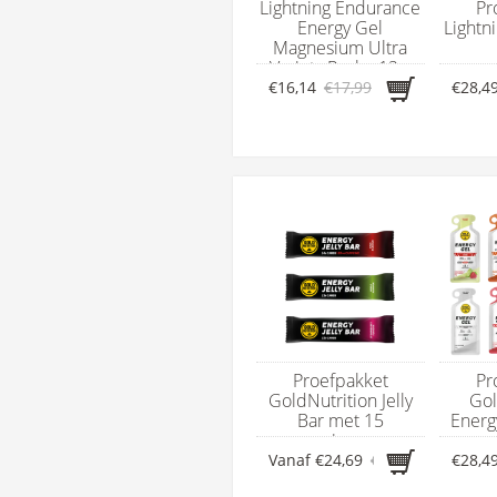
Lightning Endurance
Pr
Energy Gel
Lightn
Magnesium Ultra
Variety Pack - 12 x
ene
60 ml
€16,14
€17,99
€28,4
Proefpakket
Pr
GoldNutrition Jelly
Gol
Bar met 15
Energ
energierepen
en
Vanaf
€24,69
€25,21
€28,4