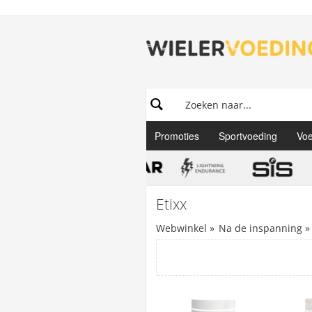
Promoties
Sportvoeding
Voe
Etixx
Webwinkel
»
Na de inspanning
»