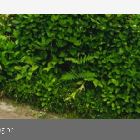
ng.be