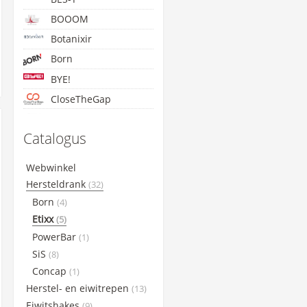
BOOOM
Botanixir
Born
BYE!
CloseTheGap
Concap
Catalogus
Cyclon
Etixx
Webwinkel
GoldNutrition
Hersteldrank
(32)
Lightning Endurance
Born
(4)
Etixx
Maxim
(5)
PowerBar
(1)
Maurten
SiS
(8)
NamedSport
Concap
(1)
PowerBar
Herstel- en eiwitrepen
(13)
Qwin
Eiwitshakes
(9)