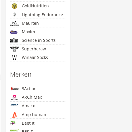
GoldNutrition
Lightning Endurance
Maurten
Maxim
Science in Sports
Superheraw
Winaar Socks
Merken
3Action
ARCh Max
Amacx
Amp human
Beet It
BES-T