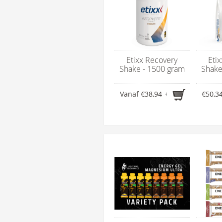
Etixx Recovery
Eti
Shake - 1500 gram
Shake
Vanaf
€38,94
€49,99
€50,3