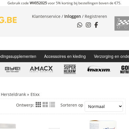
Gebruik code
WV052025
voor 5% korting bij bestellingen boven de €75.
Klantenservice
/
Inloggen
/
Registreren
dingssupplementen
Accessoires en kleding
Verzorging en ond
Hersteldrank
»
Etixx
Ontwerp:
Sorteren op