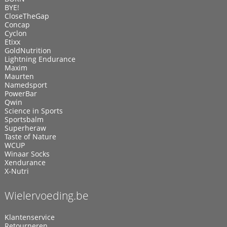
BYE!
CloseTheGap
Concap
Cyclon
Etixx
GoldNutrition
Lightning Endurance
Maxim
Maurten
Namedsport
PowerBar
Qwin
Science in Sports
Sportsbalm
Superheraw
Taste of Nature
WCUP
Winaar Socks
Xendurance
X-Nutri
Wielervoeding.be
Klantenservice
Retourneren