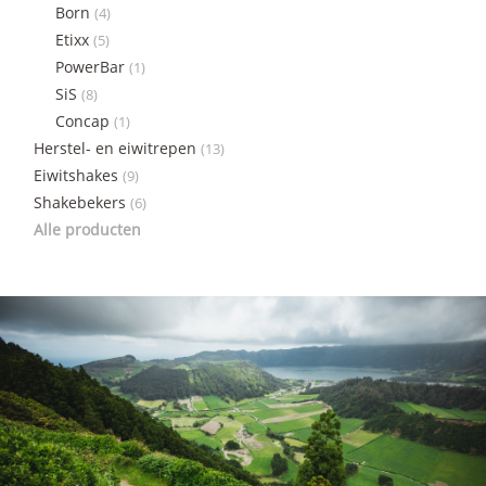
Born
(4)
Etixx
(5)
PowerBar
(1)
SiS
(8)
Concap
(1)
Herstel- en eiwitrepen
(13)
Eiwitshakes
(9)
Shakebekers
(6)
Alle producten