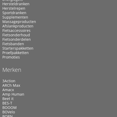
Hersteldranken
Herstelrepen
Sportdranken
Supplementen
Massageproducten
Afslankproducten
Fietsaccessoires
Fietsonderhoud
Fietsonderdelen
Fietsbanden
Starterspakketten
Proefpakketten
Promoties
Merken
3Action
ARCh Max
Amacx
Amp Human
Beet it
BES-T
BOOOM
BOVelo
BORN