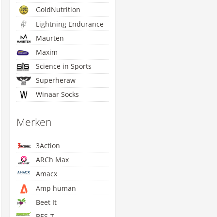
GoldNutrition
Lightning Endurance
Maurten
Maxim
Science in Sports
Superheraw
Winaar Socks
Merken
3Action
ARCh Max
Superheraw Natural
Superheraw Natural
Superheraw Natural
Su
Amacx
ar - Blueberry Cashew
Bar - Coconut Hemp
Bar - Fruit & Nuts - 15 x
Bar
- 15 x 45 gram
Seeds - 15 x 45 gram
45 gram
Amp human
€38,79
€29,09
€29,09
Beet It
BES-T