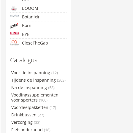
BOOOM
Botanixir
Born
BYE!
CloseTheGap
Concap
Catalogus
Cyclon
Etixx
Voor de inspanning
(12)
GoldNutrition
Tijdens de inspanning
(303)
Lightning Endurance
Na de inspanning
(58)
Voedingssupplementen
Maxim
voor sporters
(166)
Maurten
Voordeelpakketten
(17)
NamedSport
Drinkbussen
(27)
PowerBar
Verzorging
(33)
Qwin
Fietsonderhoud
(18)