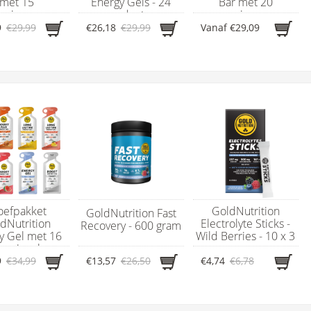
met 15
Energy Gels - 24
Bar met 20
rgierepen
producten
energierepen
9
€29,99
€26,18
€29,99
Vanaf
€29,09
oefpakket
GoldNutrition
GoldNutrition Fast
dNutrition
Electrolyte Sticks -
Recovery - 600 gram
y Gel met 16
Wild Berries - 10 x 3
ergiegels
gram
9
€34,99
€13,57
€26,50
€4,74
€6,78