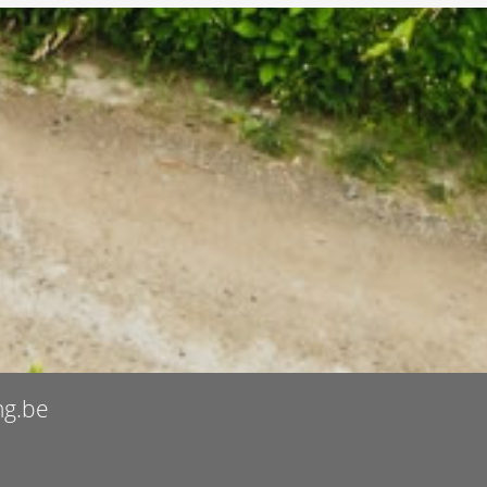
ng.be