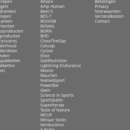
erepen
Amacx
Betalingen
egels
Amp Human
Privacy
ldranken
Beet it
Voorwaarden
lrepen
BES-T
Verzendkosten
ranken
BOOOM
Contact
menten
BOVelo
eproducten
BORN
kproducten
BYE!
cessoires
CloseTheGap
nderhoud
Concap
nderdelen
Cyclon
anden
Etixx
spakketten
GoldNutrition
akketten
Lightning Endurance
ies
Maxim
Maurten
Namedsport
PowerBar
Qwin
Science in Sports
Sportsbalm
Superheraw
Taste of Nature
WCUP
Winaar Socks
Xendurance
X-Nutri