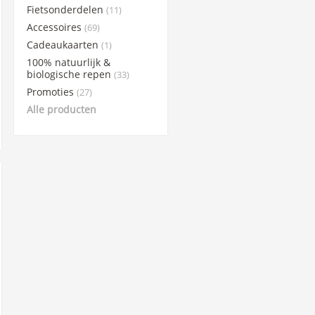
Fietsonderdelen
(11)
Science in Sports
Accessoires
(69)
Sportsbalm
Cadeaukaarten
(1)
Superheraw
100% natuurlijk &
Taste of Nature
biologische repen
(33)
Promoties
(27)
WCUP
Alle producten
Winaar Socks
X-Nutri