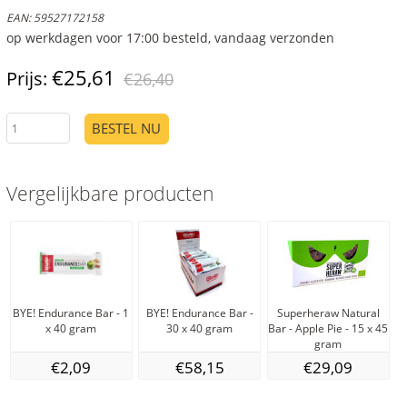
EAN:
59527172158
op werkdagen voor 17:00 besteld, vandaag verzonden
€25,61
Prijs:
€26,40
BESTEL NU
Vergelijkbare producten
BYE! Endurance Bar - 1
BYE! Endurance Bar -
Superheraw Natural
x 40 gram
30 x 40 gram
Bar - Apple Pie - 15 x 45
B
gram
€2,09
€58,15
€29,09