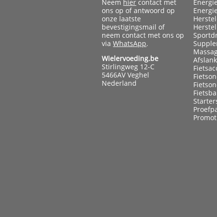
Neem
hier
contact met
Energi
ons op of antwoord op
Energi
onze laatste
Herste
bevestigingsmail of
Herste
neem contact met ons op
Sportd
via
WhatsApp
.
Supple
Massag
Wielervoeding.be
Afslan
Stirlingweg 12-C
Fietsac
5466AV Veghel
Fietso
Nederland
Fietso
Fietsb
Starter
Proefp
Promot