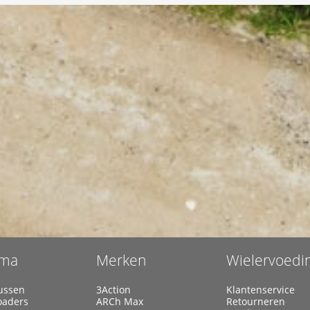
ma
Merken
Wielervoedi
ussen
3Action
Klantenservice
oaders
ARCh Max
Retourneren