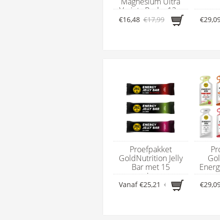
Magnesium Ultra
Variety Pack - 12 x
ene
60 ml
€16,48
€17,99
€29,0
Proefpakket
Pr
GoldNutrition Jelly
Gol
Bar met 15
Energ
energierepen
en
Vanaf
€25,21
€28,50
€29,0