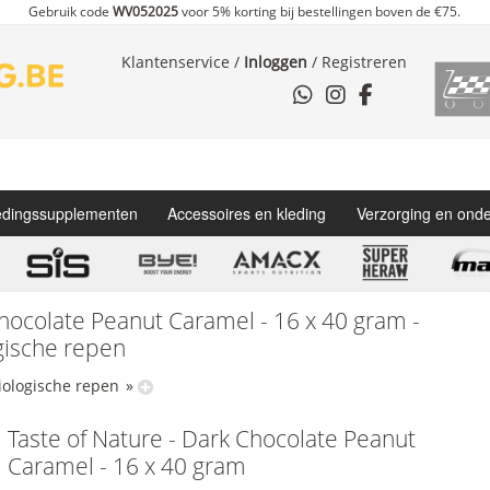
Gebruik code
WV052025
voor 5% korting bij bestellingen boven de €75.
Klantenservice
/
Inloggen
/
Registreren
dingssupplementen
Accessoires en kleding
Verzorging en ond
Chocolate Peanut Caramel - 16 x 40 gram -
gische repen
iologische repen
»
Taste of Nature - Dark Chocolate Peanut
Caramel - 16 x 40 gram