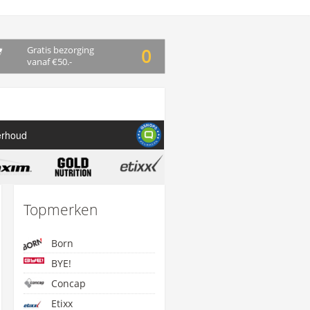
Gratis bezorging
0
vanaf €50.-
erhoud
Topmerken
Born
BYE!
Concap
Etixx