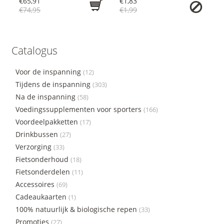
€65,91
€1,83
€74,95
€1,99
Catalogus
Voor de inspanning
(12)
Tijdens de inspanning
(303)
Na de inspanning
(58)
Voedingssupplementen voor sporters
(166)
Voordeelpakketten
(17)
Drinkbussen
(27)
Verzorging
(33)
Fietsonderhoud
(18)
Fietsonderdelen
(11)
Accessoires
(69)
Cadeaukaarten
(1)
100% natuurlijk & biologische repen
(33)
Promoties
(27)