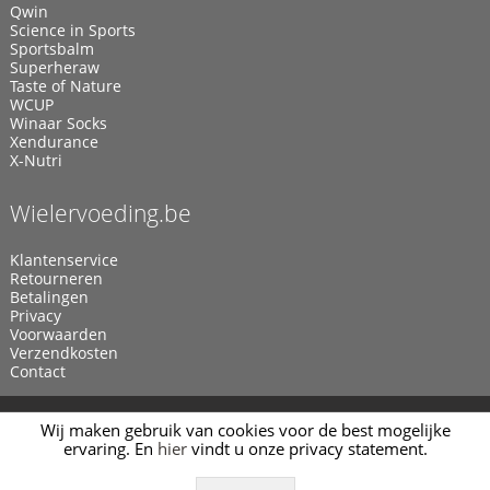
Qwin
Science in Sports
Sportsbalm
Superheraw
Taste of Nature
WCUP
Winaar Socks
Xendurance
X-Nutri
Wielervoeding.be
Klantenservice
Retourneren
Betalingen
Privacy
Voorwaarden
Verzendkosten
Contact
© 2011 - 2026
Wielervoeding.be
Webwinkel door
Manieu.com
Wij maken gebruik van cookies voor de best mogelijke
ervaring. En
hier
vindt u onze privacy statement.