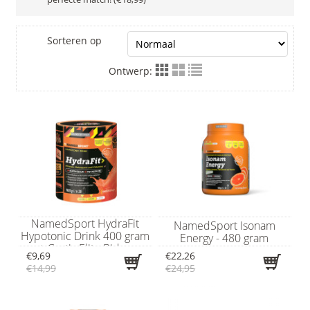
Sorteren op
Ontwerp:
NamedSport HydraFit
NamedSport Isonam
Hypotonic Drink 400 gram
Energy - 480 gram
+ Gratis Elite Bidon
€9,69
€22,26
€14,99
€24,95