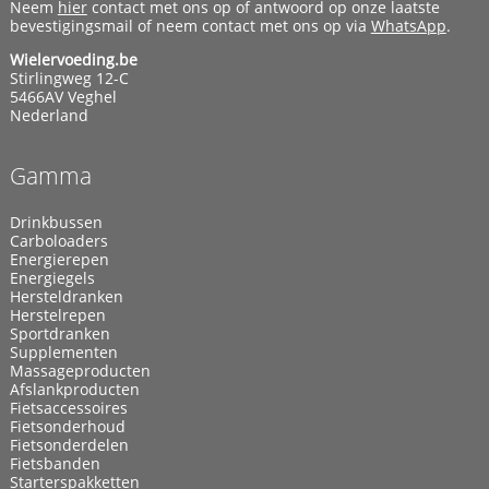
Neem
hier
contact met ons op of antwoord op onze laatste
bevestigingsmail of neem contact met ons op via
WhatsApp
.
Wielervoeding.be
Stirlingweg 12-C
5466AV Veghel
Nederland
Gamma
Drinkbussen
Carboloaders
Energierepen
Energiegels
Hersteldranken
Herstelrepen
Sportdranken
Supplementen
Massageproducten
Afslankproducten
Fietsaccessoires
Fietsonderhoud
Fietsonderdelen
Fietsbanden
Starterspakketten