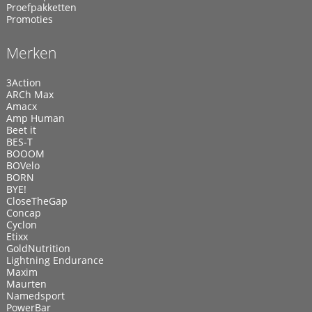
Proefpakketten
Promoties
Merken
3Action
ARCh Max
Amacx
Amp Human
Beet it
BES-T
BOOOM
BOVelo
BORN
BYE!
CloseTheGap
Concap
Cyclon
Etixx
GoldNutrition
Lightning Endurance
Maxim
Maurten
Namedsport
PowerBar