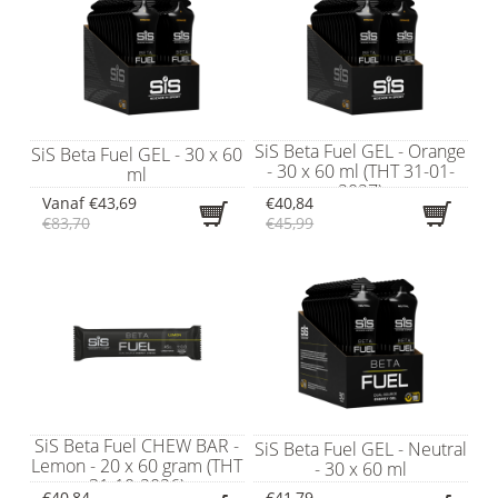
SiS Beta Fuel GEL - Orange
SiS Beta Fuel GEL - 30 x 60
- 30 x 60 ml (THT 31-01-
ml
2027)
Vanaf
€43,69
€40,84
€83,70
€45,99
SiS Beta Fuel CHEW BAR -
SiS Beta Fuel GEL - Neutral
Lemon - 20 x 60 gram (THT
- 30 x 60 ml
31-10-2026)
€40,84
€41,79