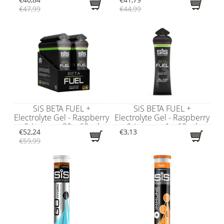
€47,99
€44,99
SiS BETA FUEL +
SiS BETA FUEL +
Electrolyte Gel - Raspberry
Electrolyte Gel - Raspberry
& Lemon - 30 x 60 ml
& Lemon - 1 x 60 ml
€52,24
€3,13
€59,99