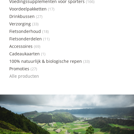
Voedingssupplementen voor sporters
(166)
Voordeelpakketten
(17)
Drinkbussen
(27)
Verzorging
(33)
Fietsonderhoud
(18)
Fietsonderdelen
(11)
Accessoires
(69)
Cadeaukaarten
(1)
100% natuurlijk & biologische repen
(33)
Promoties
(27)
Alle producten