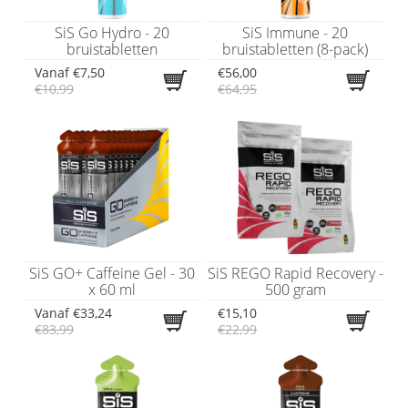
SiS Go Hydro - 20
SiS Immune - 20
bruistabletten
bruistabletten (8-pack)
Vanaf
€7,50
€56,00
€10,99
€64,95
SiS GO+ Caffeine Gel - 30
SiS REGO Rapid Recovery -
x 60 ml
500 gram
Vanaf
€33,24
€15,10
€83,99
€22,99