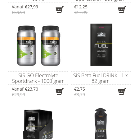
Vanaf
€27,99
€12,25
€59,99
€17,99
SiS GO Electrolyte
SiS Beta Fuel DRINK - 1 x
Sportdrank - 1000 gram
82 gram
Vanaf
€23,70
€2,75
€29,99
€3,79