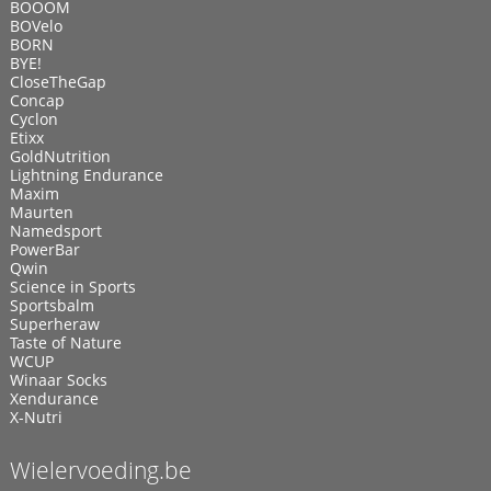
BOOOM
BOVelo
BORN
BYE!
CloseTheGap
Concap
Cyclon
Etixx
GoldNutrition
Lightning Endurance
Maxim
Maurten
Namedsport
PowerBar
Qwin
Science in Sports
Sportsbalm
Superheraw
Taste of Nature
WCUP
Winaar Socks
Xendurance
X-Nutri
Wielervoeding.be