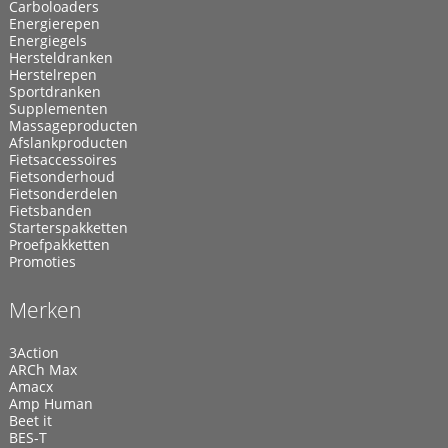
Carboloaders
Energierepen
Energiegels
Hersteldranken
Herstelrepen
Sportdranken
Supplementen
Massageproducten
Afslankproducten
Fietsaccessoires
Fietsonderhoud
Fietsonderdelen
Fietsbanden
Starterspakketten
Proefpakketten
Promoties
Merken
3Action
ARCh Max
Amacx
Amp Human
Beet it
BES-T