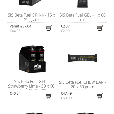
SiS Beta Fuel DRINK - 15 x
SiS Beta Fuel GEL - 1 x 60
82 gram
ml
Vanaf
€37,04
€2,37
€44,95
€2,99
SiS Beta Fuel GEL -
SiS Beta Fuel CHEW BAR -
Strawberry Lime - 30 x 60
20 x 60 gram
ml (THT 31-01-2027)
€40,84
€47,49
€69,99