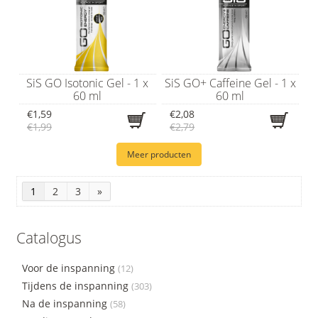
SiS GO Isotonic Gel - 1 x
SiS GO+ Caffeine Gel - 1 x
60 ml
60 ml
€1,59
€2,08
€1,99
€2,79
Meer producten
1
2
3
»
Catalogus
Voor de inspanning
(12)
Tijdens de inspanning
(303)
Na de inspanning
(58)