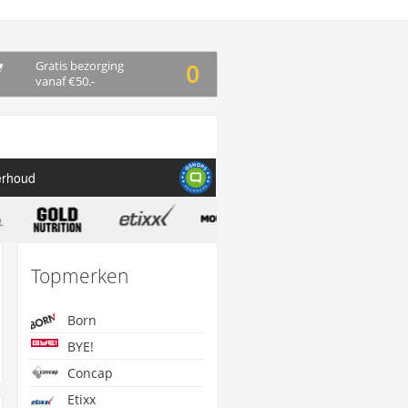
Gratis bezorging
0
vanaf €50.-
erhoud
Topmerken
Born
BYE!
Concap
Etixx