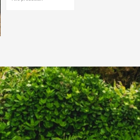
Science in Sports
Sportsbalm
Superheraw
Taste of Nature
WCUP
Winaar Socks
X-Nutri