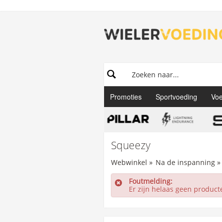
Promoties
Sportvoeding
Voe
Squeezy
Webwinkel
»
Na de inspanning
»
Foutmelding:
Er zijn helaas geen produc