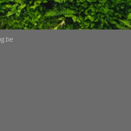
ng.be