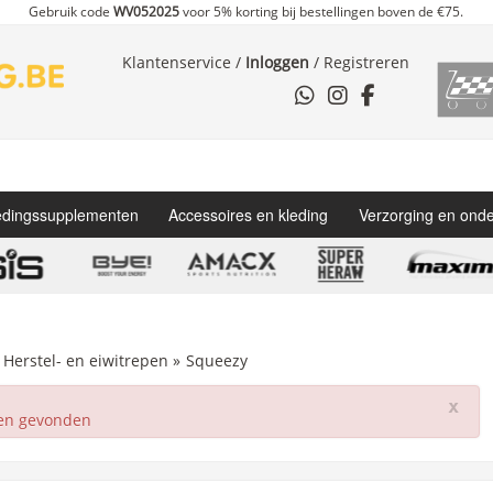
Gebruik code
WV052025
voor 5% korting bij bestellingen boven de €75.
Klantenservice
/
Inloggen
/
Registreren
dingssupplementen
Accessoires en kleding
Verzorging en ond
Herstel- en eiwitrepen
»
Squeezy
x
ten gevonden