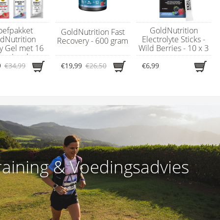
oefpakket
GoldNutrition
GoldNutrition Fast
dNutrition
Electrolyte Sticks -
Recovery - 600 gram
y Gel met 16
Wild Berries - 10 x 3
ergiegels
gram
9
€34,99
€19,99
€26,50
€6,99
raining & Voedingsadvies