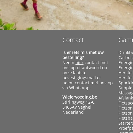
Contact
Gam
Is er iets mis met uw
Drinkb
bestelling?
Carbol
Neem
hier
contact met
Energi
ons op of antwoord op
Energi
onze laatste
Herste
bevestigingsmail of
Herste
neem contact met ons op
Sportd
via
WhatsApp
.
Supple
Massag
Wielervoeding.be
Afslan
Stirlingweg 12-C
Fietsac
5466AV Veghel
Fietso
Nederland
Fietso
Fietsb
Starter
Proefp