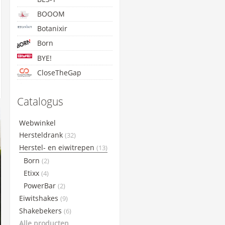
BOOOM
Botanixir
Born
BYE!
CloseTheGap
Concap
Catalogus
Cyclon
Etixx
Webwinkel
GoldNutrition
Hersteldrank
(32)
Lightning Endurance
Herstel- en eiwitrepen
(13)
Born
Maxim
(2)
Etixx
(4)
Maurten
PowerBar
(2)
NamedSport
Eiwitshakes
(9)
PowerBar
Shakebekers
(6)
Qwin
Alle producten