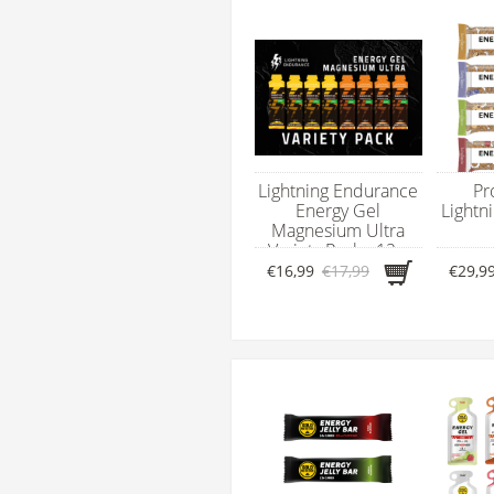
Lightning Endurance
Pr
Energy Gel
Lightn
Magnesium Ultra
Variety Pack - 12 x
ene
60 ml
€16,99
€17,99
€29,9