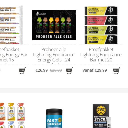
oefpakket
Probeer alle
Proefpakket
ing Energy Bar
Lightning Endurance
Lightning Endurance
met 15
Energy Gels - 24
Bar met 20
rgierepen
producten
energierepen
9
€26,99
€29,99
Vanaf
€29,99