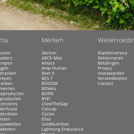
ma
Merken
Wielervoedi
ussen
3Action
Klantenservice
oaders
ARCh Max
Retourneren
erepen
Amacx
Betalingen
egels
Amp Human
Privacy
ldranken
Beet it
Voorwaarden
lrepen
BES-T
Verzendkosten
ranken
BOOOM
Contact
menten
BOVelo
eproducten
BORN
kproducten
BYE!
cessoires
CloseTheGap
nderhoud
Concap
nderdelen
Cyclon
anden
Etixx
spakketten
GoldNutrition
akketten
Lightning Endurance