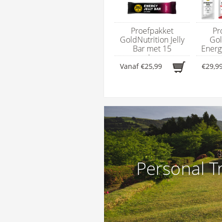
Proefpakket
Pr
GoldNutrition Jelly
Gol
Bar met 15
Energ
energierepen
en
Vanaf
€25,99
€29,9
Personal T