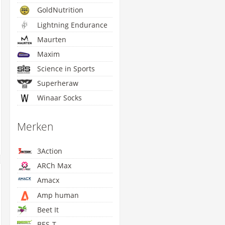
GoldNutrition
Lightning Endurance
Maurten
Maxim
Science in Sports
Superheraw
Winaar Socks
Merken
3Action
ARCh Max
Amacx
Amp human
Beet It
BES-T