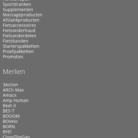
Sportdranken
Supplementen
Massageproducten
Afslankproducten
Fietsaccessoires
Fietsonderhoud
Fietsonderdelen
Fietsbanden
Starterspakketten
Proefpakketten
Promoties
Merken
3Action
ARCh Max
Amacx
Amp Human
Beet it
BES-T
BOOOM
BOVelo
BORN
BYE!
CloseTheGap