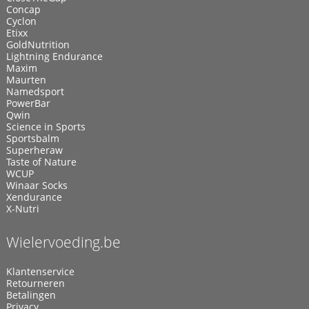
Concap
Cyclon
Etixx
GoldNutrition
Lightning Endurance
Maxim
Maurten
Namedsport
PowerBar
Qwin
Science in Sports
Sportsbalm
Superheraw
Taste of Nature
WCUP
Winaar Socks
Xendurance
X-Nutri
Wielervoeding.be
Klantenservice
Retourneren
Betalingen
Privacy