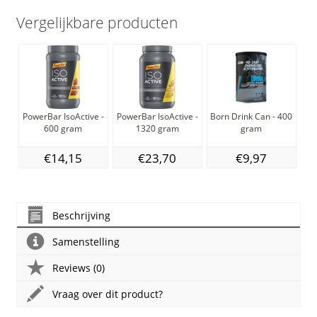
Vergelijkbare producten
PowerBar IsoActive -
PowerBar IsoActive -
Born Drink Can - 400
600 gram
1320 gram
gram
A
€14,15
€23,70
€9,97
Beschrijving
Samenstelling
Reviews (0)
Vraag over dit product?