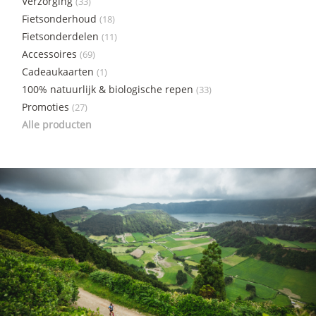
Verzorging
(33)
Fietsonderhoud
(18)
Fietsonderdelen
(11)
Accessoires
(69)
Cadeaukaarten
(1)
100% natuurlijk & biologische repen
(33)
Promoties
(27)
Alle producten