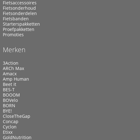
Fietsaccessoires
Fietsonderhoud
Fietsonderdelen
Fietsbanden
Starterspakketten
Proefpakketten
Promoties
Merken
3Action
ARCh Max
Amacx
Amp Human
Beet it
BES-T
BOOOM
BOVelo
BORN
BYE!
CloseTheGap
Concap
Cyclon
Etixx
GoldNutrition