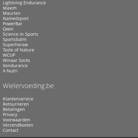
Lightning Endurance
Maxim
Maurten
Namedsport
PowerBar
Qwin
Science in Sports
Sportsbalm
Superheraw
Taste of Nature
WCUP
Winaar Socks
Xendurance
X-Nutri
Wielervoeding.be
Klantenservice
Retourneren
Betalingen
Privacy
Voorwaarden
Verzendkosten
Contact