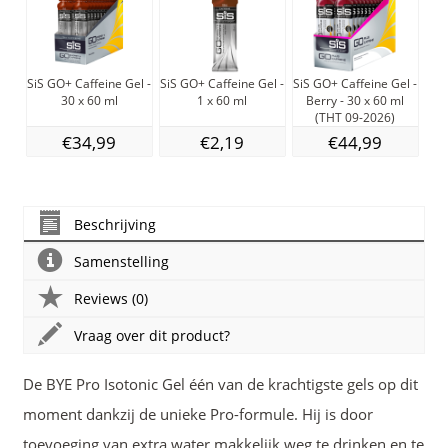
SiS GO+ Caffeine Gel -
SiS GO+ Caffeine Gel -
SiS GO+ Caffeine Gel -
Ma
30 x 60 ml
1 x 60 ml
Berry - 30 x 60 ml
(THT 09-2026)
€34,99
€2,19
€44,99
Beschrijving
Samenstelling
Reviews (0)
Vraag over dit product?
De BYE Pro Isotonic Gel één van de krachtigste gels op dit
moment dankzij de unieke Pro-formule. Hij is door
toevoeging van extra water makkelijk weg te drinken en te