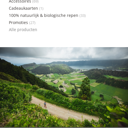
Accessoires
(69)
Cadeaukaarten
(1)
100% natuurlijk & biologische repen
(33)
Promoties
(27)
Alle producten