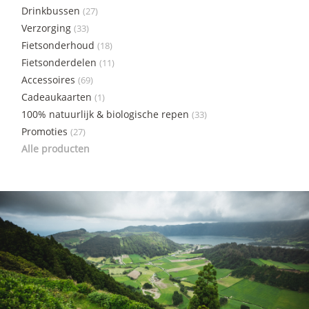
Drinkbussen
(27)
Verzorging
(33)
Fietsonderhoud
(18)
Fietsonderdelen
(11)
Accessoires
(69)
Cadeaukaarten
(1)
100% natuurlijk & biologische repen
(33)
Promoties
(27)
Alle producten