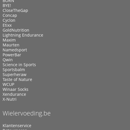
BORN
BYE!
CloseTheGap
Concap
Cyclon
Etixx
GoldNutrition
Lightning Endurance
Maxim
Maurten
Namedsport
PowerBar
Qwin
Science in Sports
Sportsbalm
Superheraw
Taste of Nature
WCUP
Winaar Socks
Xendurance
X-Nutri
Wielervoeding.be
Klantenservice