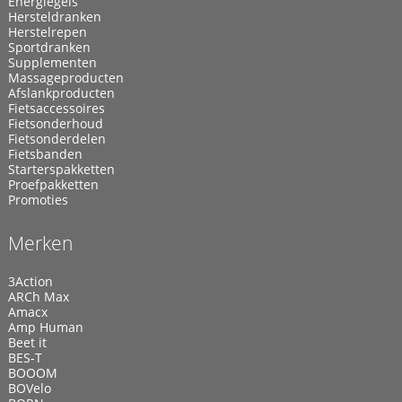
Energiegels
Hersteldranken
Herstelrepen
Sportdranken
Supplementen
Massageproducten
Afslankproducten
Fietsaccessoires
Fietsonderhoud
Fietsonderdelen
Fietsbanden
Starterspakketten
Proefpakketten
Promoties
Merken
3Action
ARCh Max
Amacx
Amp Human
Beet it
BES-T
BOOOM
BOVelo