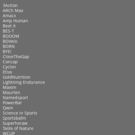
3Action
ARCh Max
Amacx
Amp Human
Beet it
BES-T
BOOOM
BOVelo
BORN
BYE!
CloseTheGap
Concap
Cyclon
Etixx
GoldNutrition
Lightning Endurance
Maxim
Maurten
Namedsport
PowerBar
Qwin
Science in Sports
Sportsbalm
Superheraw
Taste of Nature
WCUP