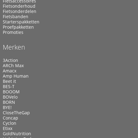
Fietsaccessoires
Fietsonderhoud
Fietsonderdelen
Fietsbanden
Starterspakketten
Proefpakketten
Promoties
Merken
3Action
ARCh Max
Amacx
Amp Human
Beet it
BES-T
BOOOM
BOVelo
BORN
BYE!
CloseTheGap
Concap
Cyclon
Etixx
GoldNutrition