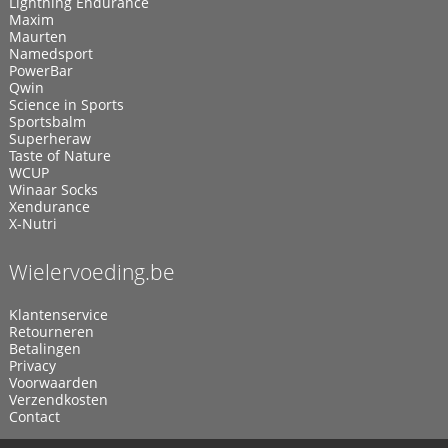
Lightning Endurance
Maxim
Maurten
Namedsport
PowerBar
Qwin
Science in Sports
Sportsbalm
Superheraw
Taste of Nature
WCUP
Winaar Socks
Xendurance
X-Nutri
Wielervoeding.be
Klantenservice
Retourneren
Betalingen
Privacy
Voorwaarden
Verzendkosten
Contact