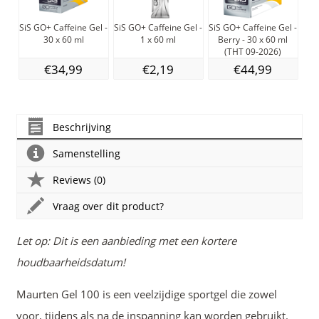
SiS GO+ Caffeine Gel -
SiS GO+ Caffeine Gel -
SiS GO+ Caffeine Gel -
BYE
30 x 60 ml
1 x 60 ml
Berry - 30 x 60 ml
(THT 09-2026)
€34,99
€2,19
€44,99
Beschrijving
Samenstelling
Reviews (0)
Vraag over dit product?
L
et op: Dit is een aanbieding met een kortere
houdbaarheidsdatum!
Maurten Gel 100 is een veelzijdige sportgel die zowel
voor, tijdens als na de inspanning kan worden gebruikt.