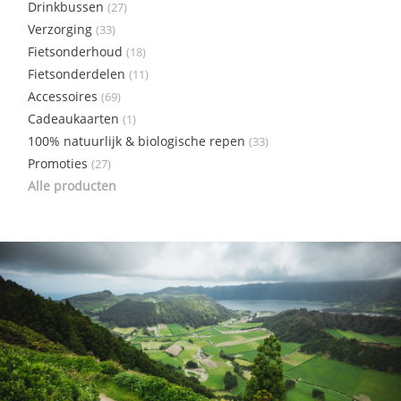
Drinkbussen
(27)
Verzorging
(33)
Fietsonderhoud
(18)
Fietsonderdelen
(11)
Accessoires
(69)
Cadeaukaarten
(1)
100% natuurlijk & biologische repen
(33)
Promoties
(27)
Alle producten