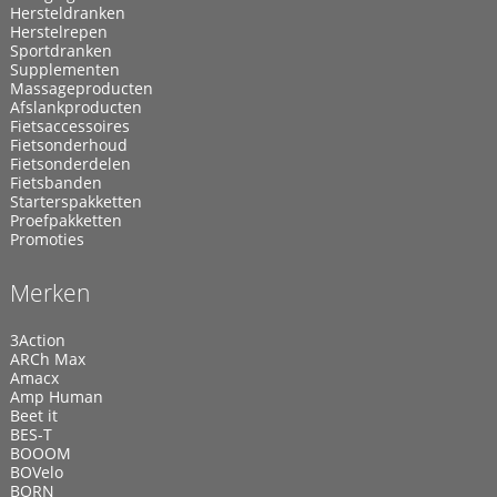
Hersteldranken
Herstelrepen
Sportdranken
Supplementen
Massageproducten
Afslankproducten
Fietsaccessoires
Fietsonderhoud
Fietsonderdelen
Fietsbanden
Starterspakketten
Proefpakketten
Promoties
Merken
3Action
ARCh Max
Amacx
Amp Human
Beet it
BES-T
BOOOM
BOVelo
BORN