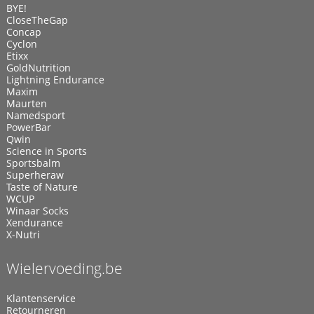
BYE!
CloseTheGap
Concap
Cyclon
Etixx
GoldNutrition
Lightning Endurance
Maxim
Maurten
Namedsport
PowerBar
Qwin
Science in Sports
Sportsbalm
Superheraw
Taste of Nature
WCUP
Winaar Socks
Xendurance
X-Nutri
Wielervoeding.be
Klantenservice
Retourneren