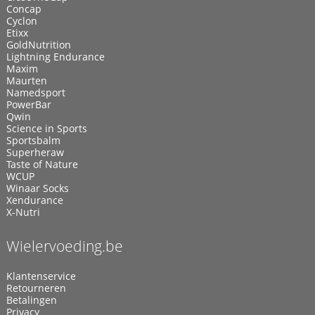
Concap
Cyclon
Etixx
GoldNutrition
Lightning Endurance
Maxim
Maurten
Namedsport
PowerBar
Qwin
Science in Sports
Sportsbalm
Superheraw
Taste of Nature
WCUP
Winaar Socks
Xendurance
X-Nutri
Wielervoeding.be
Klantenservice
Retourneren
Betalingen
Privacy