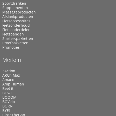
Sportdranken
Supplementen
Massageproducten
Afslankproducten
Fietsaccessoires
Fietsonderhoud
Fietsonderdelen
Fietsbanden
Starterspakketten
Proefpakketten
Promoties
Merken
3Action
ARCh Max
Amacx
Amp Human
Beet it
BES-T
BOOOM
BOVelo
BORN
BYE!
CloseTheGap