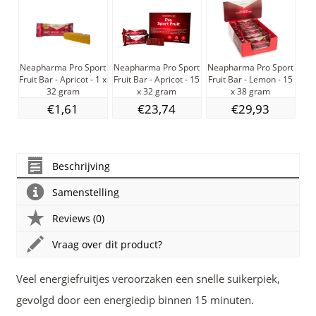
Neapharma Pro Sport
Neapharma Pro Sport
Neapharma Pro Sport
Ne
Fruit Bar - Apricot - 1 x
Fruit Bar - Apricot - 15
Fruit Bar - Lemon - 15
Fru
32 gram
x 32 gram
x 38 gram
€1,61
€23,74
€29,93
Beschrijving
Samenstelling
Reviews (0)
Vraag over dit product?
Veel energiefruitjes veroorzaken een snelle suikerpiek,
gevolgd door een energiedip binnen 15 minuten.