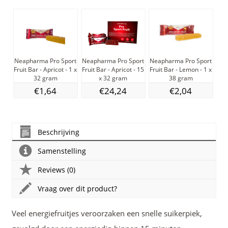
Neapharma Pro Sport
Neapharma Pro Sport
Neapharma Pro Sport
Ne
Fruit Bar - Apricot - 1 x
Fruit Bar - Apricot - 15
Fruit Bar - Lemon - 1 x
Fru
32 gram
x 32 gram
38 gram
€1,64
€24,24
€2,04
Beschrijving
Samenstelling
Reviews (0)
Vraag over dit product?
Veel energiefruitjes veroorzaken een snelle suikerpiek,