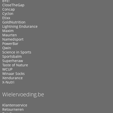
BYE!
CloseTheGap
Concap
Cyclon
Etixx
GoldNutrition
Lightning Endurance
Maxim
Maurten
Namedsport
PowerBar
Qwin
Science in Sports
Sportsbalm
Superheraw
Taste of Nature
WCUP
Winaar Socks
Xendurance
X-Nutri
Wielervoeding.be
Klantenservice
Retourneren