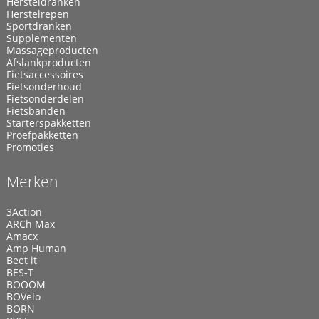
Hersteldranken
Herstelrepen
Sportdranken
Supplementen
Massageproducten
Afslankproducten
Fietsaccessoires
Fietsonderhoud
Fietsonderdelen
Fietsbanden
Starterspakketten
Proefpakketten
Promoties
Merken
3Action
ARCh Max
Amacx
Amp Human
Beet it
BES-T
BOOOM
BOVelo
BORN