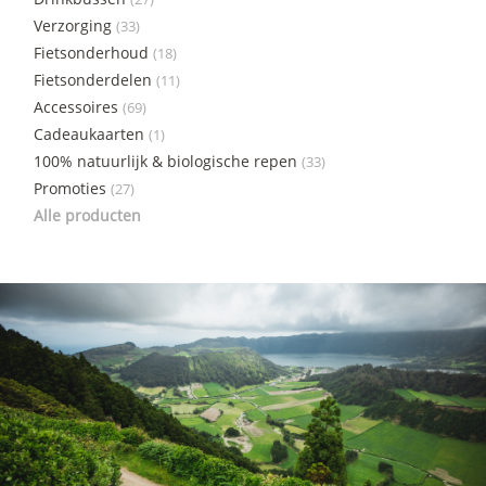
Verzorging
(33)
Fietsonderhoud
(18)
Fietsonderdelen
(11)
Accessoires
(69)
Cadeaukaarten
(1)
100% natuurlijk & biologische repen
(33)
Promoties
(27)
Alle producten