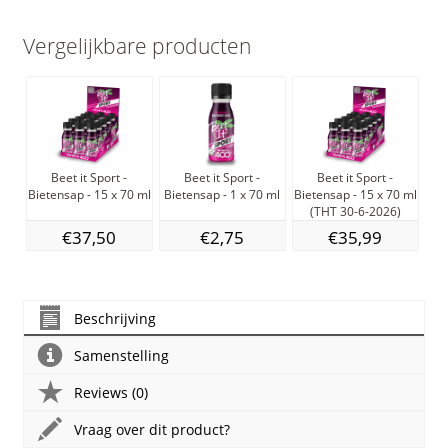
Vergelijkbare producten
Beet it Sport -
Beet it Sport -
Beet it Sport -
Co
Bietensap - 15 x 70 ml
Bietensap - 1 x 70 ml
Bietensap - 15 x 70 ml
(THT 30-6-2026)
€37,50
€2,75
€35,99
Beschrijving
Samenstelling
Reviews (0)
Vraag over dit product?