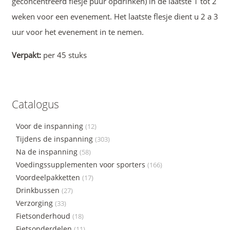
geconcentreerd flesje puur opdrinken) in de laatste 1 tot 2
weken voor een evenement. Het laatste flesje dient u 2 a 3
uur voor het evenement in te nemen.
Verpakt:
per 45 stuks
Catalogus
Voor de inspanning
(12)
Tijdens de inspanning
(303)
Na de inspanning
(58)
Voedingssupplementen voor sporters
(166)
Voordeelpakketten
(17)
Drinkbussen
(27)
Verzorging
(33)
Fietsonderhoud
(18)
Fietsonderdelen
(11)