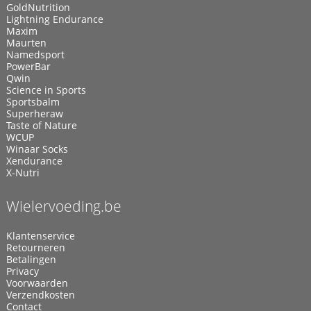
GoldNutrition
Lightning Endurance
Maxim
Maurten
Namedsport
PowerBar
Qwin
Science in Sports
Sportsbalm
Superheraw
Taste of Nature
WCUP
Winaar Socks
Xendurance
X-Nutri
Wielervoeding.be
Klantenservice
Retourneren
Betalingen
Privacy
Voorwaarden
Verzendkosten
Contact