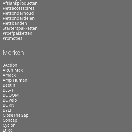
Afslankproducten
Fietsaccessoires
Fietsonderhoud
Fietsonderdelen
Fietsbanden
Starterspakketten
Proefpakketten
Promoties
Merken
3Action
ARCh Max
Amacx
Amp Human
Beet it
BES-T
BOOOM
BOVelo
BORN
BYE!
CloseTheGap
Concap
Cyclon
Etixx